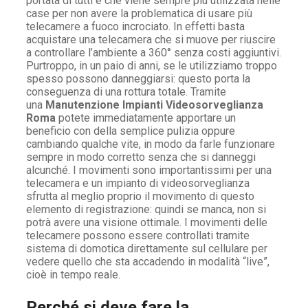
portata di tutti e che viene sempre più utilizzata nelle
case per non avere la problematica di usare più
telecamere a fuoco incrociato. In effetti basta
acquistare una telecamera che si muove per riuscire
a controllare l’ambiente a 360° senza costi aggiuntivi.
Purtroppo, in un paio di anni, se le utilizziamo troppo
spesso possono danneggiarsi: questo porta la
conseguenza di una rottura totale. Tramite
una
Manutenzione Impianti Videosorveglianza
Roma
potete immediatamente apportare un
beneficio con della semplice pulizia oppure
cambiando qualche vite, in modo da farle funzionare
sempre in modo corretto senza che si danneggi
alcunché. I movimenti sono importantissimi per una
telecamera e un impianto di videosorveglianza
sfrutta al meglio proprio il movimento di questo
elemento di registrazione: quindi se manca, non si
potrà avere una visione ottimale. I movimenti delle
telecamere possono essere controllati tramite
sistema di domotica direttamente sul cellulare per
vedere quello che sta accadendo in modalità “live”,
cioè in tempo reale.
Perché si deve fare la