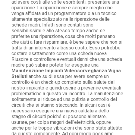
ad avere costi alle volte esorbitanti, presentare una
riparazione. La riparazione è sempre meglio che
venga affidata ad un programmatore o a un tecnico
altamente specializzato nella riparazione delle
schede madri. Infatti sono contati sono
sensibilissimi e allo stesso tempo anche se
preferite una riparazione, cosa che molti pensano
che aiuti a fare risparmiare, è bene sapere che non si
tratta di un intervento a basso costo. Esso potrebbe
costare esattamente come una scheda nuova.
Riuscire a controllare eventuali danni che una scheda
madre può subire potete far eseguire una
Manutenzione Impianti Videosorveglianza Vigna
Stelluti
anche su di essa per avere sempre un
controllo è un check-up completo sulla salute del
nostro impianto e quindi uscire a prevenire eventuali
problematiche a questo va incontro. La manutenzione
solitamente si riduce ad una pulizia e controllo dei
circuiti che si stanno staccando. In alcuni casi è
necessario eseguire una nuova saldatura dello
stagno di circuiti poiché si possono allentare,
usurare, per colpa magari dell’elettricità, oppure
anche per le troppe vibrazioni che sono state attutite
da questo componente. Ad ogni modo possiamo