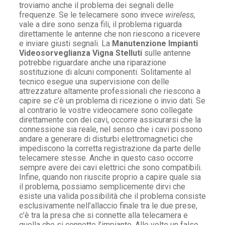
troviamo anche il problema dei segnali delle
frequenze. Se le telecamere sono invece
wireless,
vale a dire sono senza fili, il problema riguarda
direttamente le antenne che non riescono a ricevere
e inviare giusti segnali. La
Manutenzione Impianti
Videosorveglianza Vigna Stelluti
sulle antenne
potrebbe riguardare anche una riparazione
sostituzione di alcuni componenti. Solitamente al
tecnico esegue una supervisione con delle
attrezzature altamente professionali che riescono a
capire se c’è un problema di ricezione o invio dati. Se
al contrario le vostre videocamere sono collegate
direttamente con dei cavi, occorre assicurarsi che la
connessione sia reale, nel senso che i cavi possono
andare a generare di disturbi elettromagnetici che
impediscono la corretta registrazione da parte delle
telecamere stesse. Anche in questo caso occorre
sempre avere dei cavi elettrici che sono compatibili.
Infine, quando non riuscite proprio a capire quale sia
il problema, possiamo semplicemente dirvi che
esiste una valida possibilità che il problema consiste
esclusivamente nell’allaccio finale tra le due prese,
c’è tra la presa che si connette alla telecamera e
quella che si connette l’impianto. Alle volte un falso