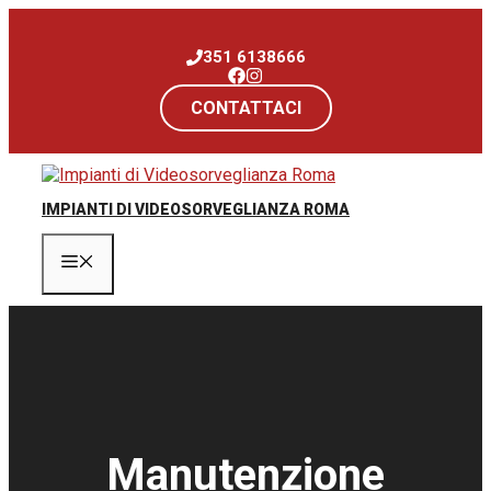
Vai
al
351 6138666
contenuto
CONTATTACI
IMPIANTI DI VIDEOSORVEGLIANZA ROMA
Menu
Manutenzione