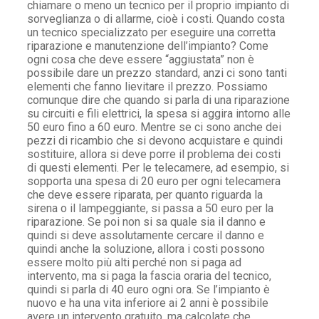
chiamare o meno un tecnico per il proprio impianto di
sorveglianza o di allarme, cioè i costi. Quando costa
un tecnico specializzato per eseguire una corretta
riparazione e manutenzione dell’impianto? Come
ogni cosa che deve essere “aggiustata” non è
possibile dare un prezzo standard, anzi ci sono tanti
elementi che fanno lievitare il prezzo. Possiamo
comunque dire che quando si parla di una riparazione
su circuiti e fili elettrici, la spesa si aggira intorno alle
50 euro fino a 60 euro. Mentre se ci sono anche dei
pezzi di ricambio che si devono acquistare e quindi
sostituire, allora si deve porre il problema dei costi
di questi elementi. Per le telecamere, ad esempio, si
sopporta una spesa di 20 euro per ogni telecamera
che deve essere riparata, per quanto riguarda la
sirena o il lampeggiante, si passa a 50 euro per la
riparazione. Se poi non si sa quale sia il danno e
quindi si deve assolutamente cercare il danno e
quindi anche la soluzione, allora i costi possono
essere molto più alti perché non si paga ad
intervento, ma si paga la fascia oraria del tecnico,
quindi si parla di 40 euro ogni ora. Se l’impianto è
nuovo e ha una vita inferiore ai 2 anni è possibile
avere un intervento gratuito, ma calcolate che