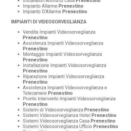
Installatori Antifurto Casa
Prenestino
Impianto Allarme
Prenestino
Impianto D’Allarme
Prenestino
IMPIANTI DI VIDEOSORVEGLIANZA
Vendita Impianti Videosorveglianza
Prenestino
Assistenza Impianti Videosorveglianza
Prenestino
Montaggio Impianti Videosorveglianza
Prenestino
Installazione Impianti Videosorveglianza
Prenestino
Riparazione Impianti Videosorveglianza
Prenestino
Assistenza Impianti Videosorveglianza e
Telecamere
Prenestino
Pronto Intervento Impianti Videosorveglianza
Prenestino
Sistemi di Videosorveglianza
Prenestino
Sistemi Videosorveglianza Hotel
Prenestino
Sistemi Videosorveglianza Casa
Prenestino
Sistemi Videosorveglianza Ufficio
Prenestino