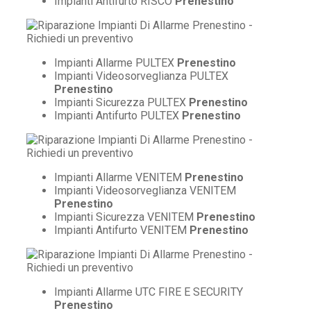
Impianti Antifurto RISCO
Prenestino
Impianti Allarme PULTEX
Prenestino
Impianti Videosorveglianza PULTEX
Prenestino
Impianti Sicurezza PULTEX
Prenestino
Impianti Antifurto PULTEX
Prenestino
Impianti Allarme VENITEM
Prenestino
Impianti Videosorveglianza VENITEM
Prenestino
Impianti Sicurezza VENITEM
Prenestino
Impianti Antifurto VENITEM
Prenestino
Impianti Allarme UTC FIRE E SECURITY
Prenestino