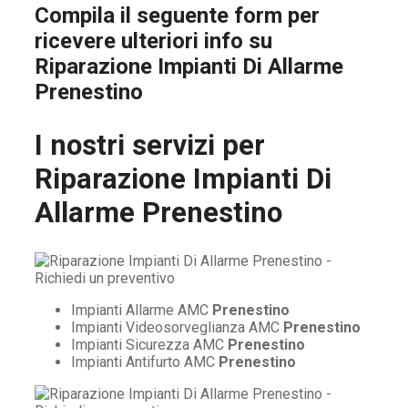
Compila il seguente form per
ricevere ulteriori info su
Riparazione Impianti Di Allarme
Prenestino
I nostri servizi per
Riparazione Impianti Di
Allarme Prenestino
Impianti Allarme AMC
Prenestino
Impianti Videosorveglianza AMC
Prenestino
Impianti Sicurezza AMC
Prenestino
Impianti Antifurto AMC
Prenestino