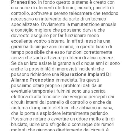
Prenestino
. In fondo questo sistema è creato con
una serie di elementi elettronici, circuiti, pannelli di
controllo,
software
e sereno telecamere che tendono
necessario un intervento da parte di un tecnico
specializzato. Ovviamente la manutenzione annuale
e consiglio migliore che possiamo darvi e che
dovreste eseguire per far funzionare modo
eccellente vostro sistema. In effetti esso ha una
garanzia di cinque anni minimo, in questo lasso di
tempo possibile che esso funzioni correttamente
senza che vada ad avere problemi di alcun genere.
Se da un lato esiste la garanzia di cinque anni ci sono
anche la possibilità di imprevisti incidenti che
possono richiedere una
Riparazione Impianti Di
Allarme Prenestino
immediata. Tra questi
possiamo citare proprio i problemi dati da un
eventuale temporale i fulmini sono una scarica
elettrica di alta tensione che vengono percepiti dai
circuiti interni dal pannello di controllo o anche da
sistema di impianto elettrico che abbiamo in casa,
che lo porta a esplodere letteralmente parlando.
Possiamo notare o avvertire un odore molto altri di
bruciato, udire uno sfrigolio o comunque dei rumori
molesti che giungono direttamente dai circuiti, è