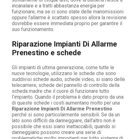
incanalare e a tratti abbastanza energia per
funzionare, ma se ci sono state delle manomissioni
oppure l’allarme è scattato spesso allora la revisione
dovrebbe essere immediata proprio per garantire il
suo funzionamento.
Riparazione Impianti Di Allarme
Prenestino e schede
Gli impianti di ultima generazione, come tutte le
nuove tecnologie, utilizzano le schede che sono
suddivisi schede audio, schede video, si siano delle
telecamere, schede del pannello di controllo della
scheda madre che il cuore di funzionare tutto
l’impianto. Quando il problema è dato proprio da una
di queste schede i costi aumentano molto per una
Riparazione Impianti Di Allarme Prenestino
perché si sono particolarmente sensibili. Se da un
lato sono difficili da danneggiare, dall’altro non è
possibile che essi siano inattaccabili, quando si
danneggiano possono creare una serie di
problematiche molto importanti per tutto sistema di