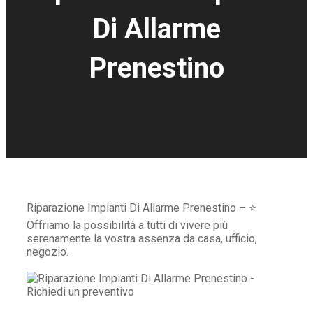
Di Allarme
Prenestino
Riparazione Impianti Di Allarme Prenestino – ⭐
Offriamo la possibilità a tutti di vivere più
serenamente la vostra assenza da casa, ufficio,
negozio.