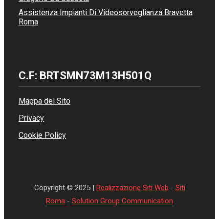
Assistenza Impianti Di Videosorveglianza Bravetta
Roma
C.F: BRTSMN73M13H501Q
Mappa del Sito
Privacy
Cookie Policy
Copyright © 2025 |
Realizzazione Siti Web
-
Siti
Roma
-
Solution Group Communication