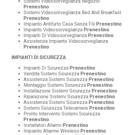
Sistemi Videosorveglianza Negozio
Prenestino
Sistemi Videosorveglianza Bed And Breakfast
Prenestino
Impianto Antifurto Casa Senza Fili
Prenestino
Impianto Videosorveglianza
Prenestino
Impianti Di Videosorveglianza
Prenestino
Assistenza Impianto Videosorveglianza
Prenestino
IMPIANTI DI SICUREZZA
Impianti Di Sicurezza
Prenestino
Vendita Sistemi Sicurezza
Prenestino
Assistenza Sistemi Sicurezza
Prenestino
Montaggio Sistemi Sicurezza
Prenestino
Installazione Sistemi Sicurezza
Prenestino
Riparazione Sistemi Sicurezza
Prenestino
Assistenza Sistemi Sicurezza
Prenestino
Sistemi Sicurezza Telecamere
Prenestino
Pronto Intervento Sistemi Sicurezza
Prenestino
Installatori Allarmi
Prenestino
Impianto Allarme Wireless
Prenestino