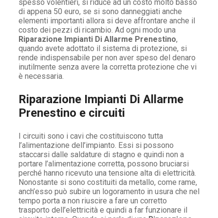
spesso volentieri, si riduce ad un costo molto basso
di appena 50 euro, se si sono danneggiati anche
elementi importanti allora si deve affrontare anche il
costo dei pezzi di ricambio. Ad ogni modo una
Riparazione Impianti Di Allarme Prenestino
,
quando avete adottato il sistema di protezione, si
rende indispensabile per non aver speso del denaro
inutilmente senza avere la corretta protezione che vi
è necessaria.
Riparazione Impianti Di Allarme
Prenestino e circuiti
I circuiti sono i cavi che costituiscono tutta
l’alimentazione dell’impianto. Essi si possono
staccarsi dalle saldature di stagno e quindi non a
portare l’alimentazione corretta, possono bruciarsi
perché hanno ricevuto una tensione alta di elettricità.
Nonostante si sono costituiti da metallo, come rame,
anch’esso può subire un logoramento in usura che nel
tempo porta a non riuscire a fare un corretto
trasporto dell’elettricità e quindi a far funzionare il