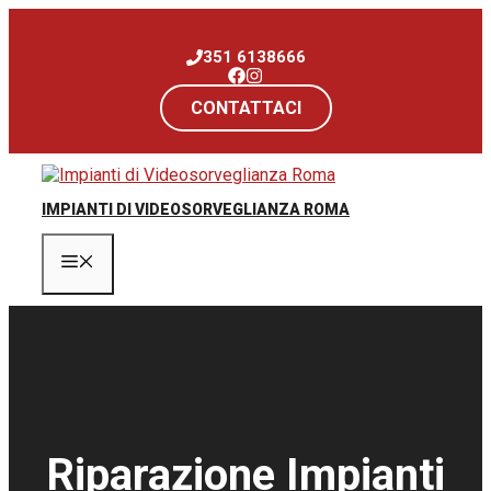
Vai
al
351 6138666
contenuto
CONTATTACI
IMPIANTI DI VIDEOSORVEGLIANZA ROMA
Menu
Riparazione Impianti