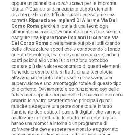
oppure un pannello a
touch screen
per le impronte
digitali? Quando si danneggiano questi elementi
diventa realmente difficile riuscire a eseguire una
corretta
Riparazione Impianti Di Allarme Via Del
Corso Roma
perché si parla di una tecnologia
altamente avanzata. Ovviamente è possibile sempre
eseguire una
Riparazione Impianti Di Allarme Via
Del Corso Roma
direttamente sui pixel utilizzando
delle attrezzature specifiche e conoscendo a fondo
questa tecnologia, ma si devono conoscere anche i
costi poiché alle volte la riparazione potrebbe
costare più del valore economico di questi elementi.
Tenendo presente che si tratta di una tecnologia
all’avanguardia potrebbe essere necessario una
supervisione e uno smontaggio totale di questo tipo
di elemento. Ovviamente e se funzionano con delle
telecamere oppure dei pannelli che hanno in memoria
proprio le nostre caratteristiche principali quindi
riuscire a eseguire una protezione totale in tutto
l’ambiente domestico. I pannelli digitali, che vanno a
analizzare nel dettaglio le nostre impronte digitali,
hanno una memoria interna e un programma di
software
che deve essere revisionato e aggiornato
continuamente, almeno una volta all’anno, per un