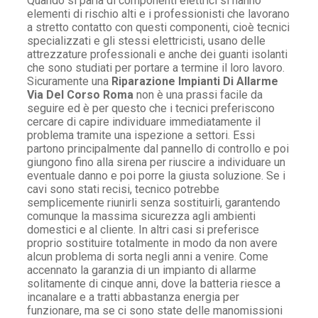
Quando si parla di componenti elettrici si hanno
elementi di rischio alti e i professionisti che lavorano
a stretto contatto con questi componenti, cioè tecnici
specializzati e gli stessi elettricisti, usano delle
attrezzature professionali e anche dei guanti isolanti
che sono studiati per portare a termine il loro lavoro.
Sicuramente una
Riparazione Impianti Di Allarme
Via Del Corso Roma
non è una prassi facile da
seguire ed è per questo che i tecnici preferiscono
cercare di capire individuare immediatamente il
problema tramite una ispezione a settori. Essi
partono principalmente dal pannello di controllo e poi
giungono fino alla sirena per riuscire a individuare un
eventuale danno e poi porre la giusta soluzione. Se i
cavi sono stati recisi, tecnico potrebbe
semplicemente riunirli senza sostituirli, garantendo
comunque la massima sicurezza agli ambienti
domestici e al cliente. In altri casi si preferisce
proprio sostituire totalmente in modo da non avere
alcun problema di sorta negli anni a venire. Come
accennato la garanzia di un impianto di allarme
solitamente di cinque anni, dove la batteria riesce a
incanalare e a tratti abbastanza energia per
funzionare, ma se ci sono state delle manomissioni