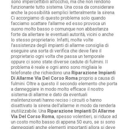
sono impercettibili all’occhio, ma che non rendono
funzionante tutto sistema. Una cosa da considerare
anche la possibilità semplici letteralmente la sirena.
Ci accorgiamo di questo problema solo quando
facciamo scattare l’allarme ed esso provoca un
suono molto basso o comunque non abbastanza
forte da allertare le eventuali autorità, vicini o anche
lo stesso proprietario. Infatti, molte volte
l’assistenza degli impianti di allarme consiglia di
eseguire una sorta di verifica che deve fare il
proprietario ogni volta che passa un temporale
oppure ci sono state diverse cadute di fulmini. Il
problema è reale e ogni anno sono migliaia le
telefonate che richiedono una
Riparazione Impianti
Di Allarme Via Del Corso Roma
proprio a causa di
fulmini. Oltre a questo il secondo elemento che porta
a danneggiare in modo molto efficace il nostro
sistema di allarme e dato da eventuali
malintenzionati hanno reciso i circuiti o hanno
disattivato la sirena dell’allarme in modo da renderla
inutilizzabile. Una
Riparazione Impianti Di Allarme
Via Del Corso Roma
, spesso volentieri, si riduce ad
un costo molto basso di appena 50 euro, se si sono
danneggiati anche elementi importanti allora si deve