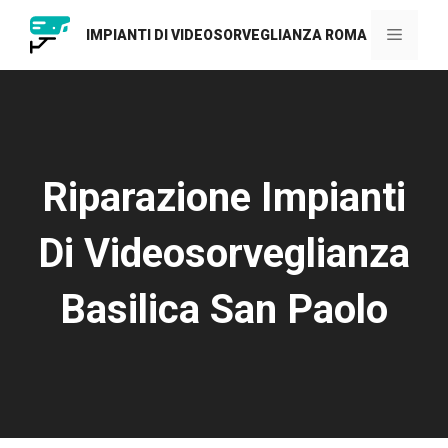
Vai
al
Menu
IMPIANTI DI VIDEOSORVEGLIANZA ROMA
contenuto
Riparazione Impianti
Di Videosorveglianza
Basilica San Paolo