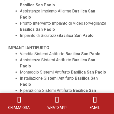
Basilica San Paolo
Assistenza Impianto Allarme
Basilica San
Paolo
Pronto Intervento Impianto di Videosorveglianza
Basilica San Paolo
Impianto di Sicurezza
Basilica San Paolo
IMPIANTI ANTIFURTO
Vendita Sistemi Antifurto
Basilica San Paolo
Assistenza Sistemi Antifurto
Basilica San
Paolo
Montaggio Sistemi Antifurto
Basilica San Paolo
Installazione Sistemi Antifurto
Basilica San
Paolo
Riparazione Sistemi Antifurto
Basilica San
Paolo
Impianti di Allarmi per Abitazioni
Basilica San
CHIAMA ORA
WHATSAPP
EMAIL
Paolo