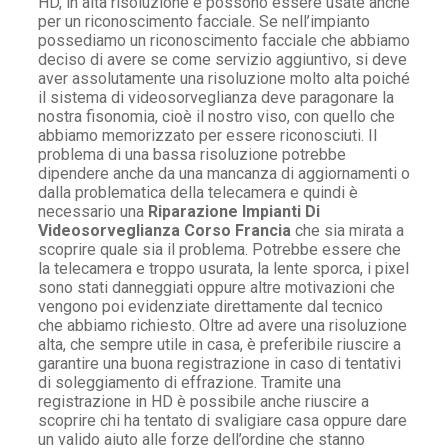
HD, in alta risoluzione e possono essere usate anche
per un riconoscimento facciale. Se nell’impianto
possediamo un riconoscimento facciale che abbiamo
deciso di avere se come servizio aggiuntivo, si deve
aver assolutamente una risoluzione molto alta poiché
il sistema di videosorveglianza deve paragonare la
nostra fisonomia, cioè il nostro viso, con quello che
abbiamo memorizzato per essere riconosciuti. Il
problema di una bassa risoluzione potrebbe
dipendere anche da una mancanza di aggiornamenti o
dalla problematica della telecamera e quindi è
necessario una
Riparazione Impianti Di
Videosorveglianza Corso Francia
che sia mirata a
scoprire quale sia il problema. Potrebbe essere che
la telecamera e troppo usurata, la lente sporca, i pixel
sono stati danneggiati oppure altre motivazioni che
vengono poi evidenziate direttamente dal tecnico
che abbiamo richiesto. Oltre ad avere una risoluzione
alta, che sempre utile in casa, è preferibile riuscire a
garantire una buona registrazione in caso di tentativi
di soleggiamento di effrazione. Tramite una
registrazione in HD è possibile anche riuscire a
scoprire chi ha tentato di svaligiare casa oppure dare
un valido aiuto alle forze dell’ordine che stanno