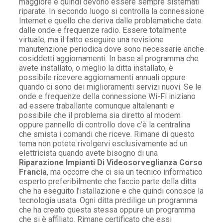
maggiore e quindi devono essere sempre sistemati
riparate. In secondo luogo si controlla la connessione
Internet e quello che deriva dalle problematiche date
dalle onde e frequenze radio. Essere totalmente
virtuale, ma il fatto eseguire una revisione
manutenzione periodica dove sono necessarie anche
cosiddetti aggiornamenti. In base al programma che
avete installato, o meglio la ditta installato, è
possibile ricevere aggiornamenti annuali oppure
quando ci sono dei miglioramenti servizi nuovi. Se le
onde e frequenze della connessione Wi-Fi iniziano
ad essere traballante comunque altalenanti e
possibile che il problema sia diretto al modem
oppure pannello di controllo dove c’è la centralina
che smista i comandi che riceve. Rimane di questo
tema non potete rivolgervi esclusivamente ad un
elettricista quando avete bisogno di una
Riparazione Impianti Di Videosorveglianza Corso
Francia
, ma occorre che ci sia un tecnico informatico
esperto preferibilmente che faccio parte della ditta
che ha eseguito l’istallazione e che quindi conosce la
tecnologia usata. Ogni ditta predilige un programma
che ha creato questa stessa oppure un programma
che si è affiliato. Rimane certificato che essi