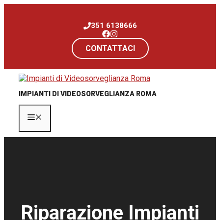
Vai
al
351 6138666
contenuto
CONTATTACI
IMPIANTI DI VIDEOSORVEGLIANZA ROMA
Menu
Riparazione Impianti