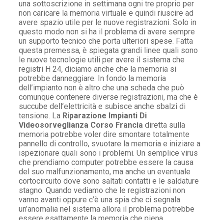
una sottoscrizione in settimana ogni tre proprio per
non caricare la memoria virtuale e quindi riuscire ad
avere spazio utile per le nuove registrazioni. Solo in
questo modo non si ha il problema di avere sempre
un supporto tecnico che porta ulteriori spese. Fatta
questa premessa, è spiegata grandi linee quali sono
le nuove tecnologie utili per avere il sistema che
registri H 24, diciamo anche che la memoria si
potrebbe danneggiare. In fondo la memoria
dell’impianto non è altro che una scheda che può
comunque contenere diverse registrazioni, ma che è
succube dell’elettricità e subisce anche sbalzi di
tensione. La
Riparazione Impianti Di
Videosorveglianza Corso Francia
diretta sulla
memoria potrebbe voler dire smontare totalmente
pannello di controllo, svuotare la memoria e iniziare a
ispezionare quali sono i problemi. Un semplice virus
che prendiamo computer potrebbe essere la causa
del suo malfunzionamento, ma anche un eventuale
cortocircuito dove sono saltati contatti e le saldature
stagno. Quando vediamo che le registrazioni non
vanno avanti oppure c’è una spia che ci segnala
un’anomalia nel sistema allora il problema potrebbe
essere esattamente la memoria che piena.