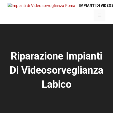
Vai
IMPIANTI DI VIDE
al
contenuto
Menu
Riparazione Impianti
Di Videosorveglianza
Labico