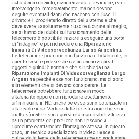
richiediamo un aiuto, manutenzione o revisione, essi
intervengono immediatamente, ma non devono
seguire eventuali danni che nascono con l’uso. Il
privato è il proprietario diretto del sistema e che
deve avere assolutamente riuscire a curare al meglio,
se si hanno dei dubbi sul funzionamento delle
telecamere è possibile iniziare a eseguire una sorta
di “indagine” e poi richiedere una
Riparazione
Impianti Di Videosorveglianza Largo Argentina.
Le telecamere possono non funzionare totalmente, in
questo caso è palese che c’è un danno a questi
oggetti e quindi è normale che si richieda una
Riparazione Impianti Di Videosorveglianza Largo
Argentina
perché esse non funzionano, ma ci sono
altri elementi che si devono considerare. Le
telecamere potrebbero funzionare in modo
altalenante oppure non riprodurre esattamente
un’immagine in HD, anche se esse sono potenziate in
alta risoluzione. Vedere delle registrazioni che sono
molto sfocate e sono quasi incomprensibili, allora si
ha un problema dei pixel che non riescono a
riprodurre esattamente l’immagine stessa. In questo
caso, un tecnico specializzato in video riesce a
pulire sia la lente della telecamera che ad aggiustare