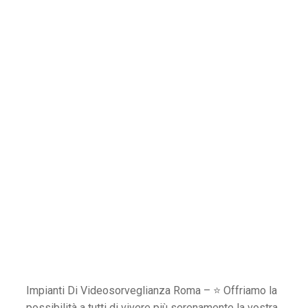
Impianti Di Videosorveglianza Roma – ⭐ Offriamo la
possibilità a tutti di vivere più serenamente la vostra