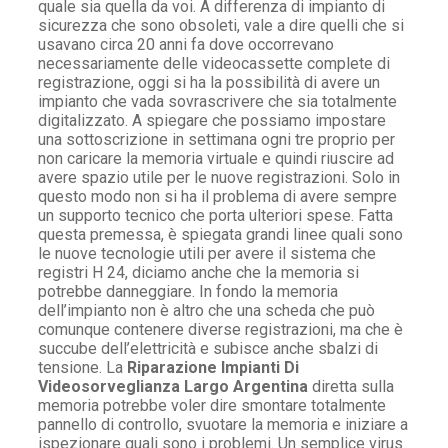
quale sia quella da voi. A differenza di impianto di
sicurezza che sono obsoleti, vale a dire quelli che si
usavano circa 20 anni fa dove occorrevano
necessariamente delle videocassette complete di
registrazione, oggi si ha la possibilità di avere un
impianto che vada sovrascrivere che sia totalmente
digitalizzato. A spiegare che possiamo impostare
una sottoscrizione in settimana ogni tre proprio per
non caricare la memoria virtuale e quindi riuscire ad
avere spazio utile per le nuove registrazioni. Solo in
questo modo non si ha il problema di avere sempre
un supporto tecnico che porta ulteriori spese. Fatta
questa premessa, è spiegata grandi linee quali sono
le nuove tecnologie utili per avere il sistema che
registri H 24, diciamo anche che la memoria si
potrebbe danneggiare. In fondo la memoria
dell’impianto non è altro che una scheda che può
comunque contenere diverse registrazioni, ma che è
succube dell’elettricità e subisce anche sbalzi di
tensione. La
Riparazione Impianti Di
Videosorveglianza Largo Argentina
diretta sulla
memoria potrebbe voler dire smontare totalmente
pannello di controllo, svuotare la memoria e iniziare a
ispezionare quali sono i problemi. Un semplice virus