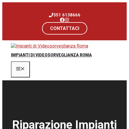
Vai
al
351 6138666
contenuto
CONTATTACI
IMPIANTI DI VIDEOSORVEGLIANZA ROMA
Menu
Riparazione Impianti