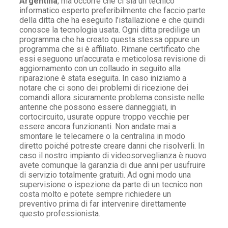
Argentina
, ma occorre che ci sia un tecnico
informatico esperto preferibilmente che faccio parte
della ditta che ha eseguito l’istallazione e che quindi
conosce la tecnologia usata. Ogni ditta predilige un
programma che ha creato questa stessa oppure un
programma che si è affiliato. Rimane certificato che
essi eseguono un’accurata e meticolosa revisione di
aggiornamento con un collaudo in seguito alla
riparazione è stata eseguita. In caso iniziamo a
notare che ci sono dei problemi di ricezione dei
comandi allora sicuramente problema consiste nelle
antenne che possono essere danneggiati, in
cortocircuito, usurate oppure troppo vecchie per
essere ancora funzionanti. Non andate mai a
smontare le telecamere o la centralina in modo
diretto poiché potreste creare danni che risolverli. In
caso il nostro impianto di videosorveglianza è nuovo
avete comunque la garanzia di due anni per usufruire
di servizio totalmente gratuiti. Ad ogni modo una
supervisione o ispezione da parte di un tecnico non
costa molto e potete sempre richiedere un
preventivo prima di far intervenire direttamente
questo professionista.