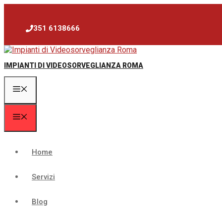
Vai
al
contenuto
351 6138666
IMPIANTI DI VIDEOSORVEGLIANZA ROMA
Menu
Menu
Home
Servizi
Blog