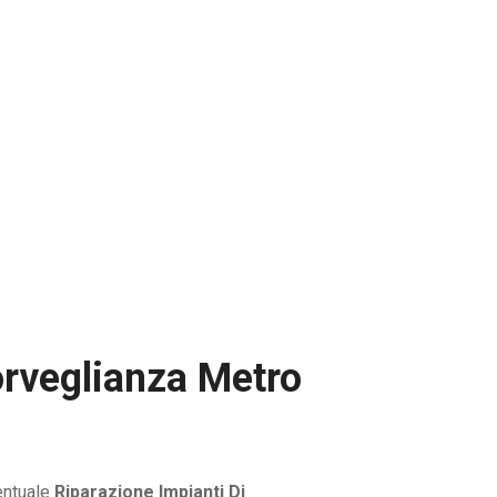
orveglianza Metro
ventuale
Riparazione Impianti Di