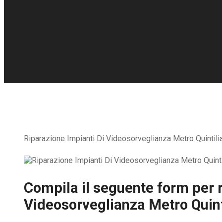
Riparazione Impianti Di Videosorveglianza Metro Quintilian
Compila il seguente form per r
Videosorveglianza Metro Quint