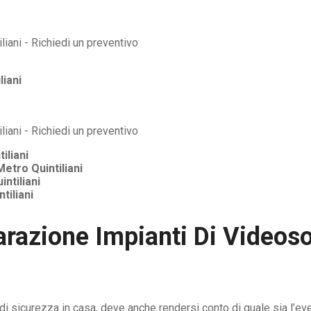
liani
iliani
Metro Quintiliani
ntiliani
tiliani
arazione Impianti Di Videos
o di sicurezza in casa, deve anche rendersi conto di quale sia l’e