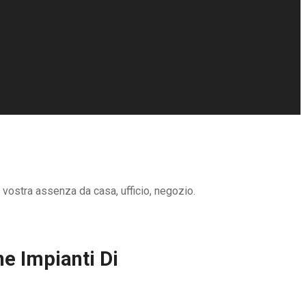
 vostra assenza da casa, ufficio, negozio.
e Impianti Di