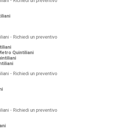
liani
iliani
etro Quintiliani
ntiliani
tiliani
ni
ani