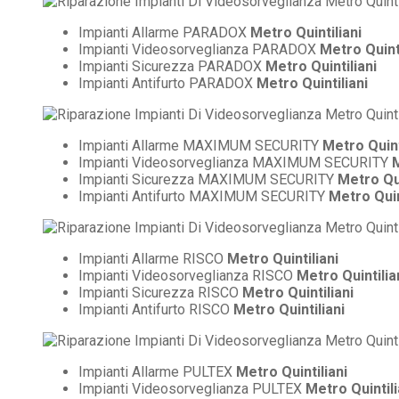
Impianti Allarme PARADOX
Metro Quintiliani
Impianti Videosorveglianza PARADOX
Metro Quinti
Impianti Sicurezza PARADOX
Metro Quintiliani
Impianti Antifurto PARADOX
Metro Quintiliani
Impianti Allarme MAXIMUM SECURITY
Metro Quint
Impianti Videosorveglianza MAXIMUM SECURITY
M
Impianti Sicurezza MAXIMUM SECURITY
Metro Qui
Impianti Antifurto MAXIMUM SECURITY
Metro Quin
Impianti Allarme RISCO
Metro Quintiliani
Impianti Videosorveglianza RISCO
Metro Quintilia
Impianti Sicurezza RISCO
Metro Quintiliani
Impianti Antifurto RISCO
Metro Quintiliani
Impianti Allarme PULTEX
Metro Quintiliani
Impianti Videosorveglianza PULTEX
Metro Quintili