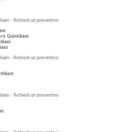
ani
ro Quintiliani
liani
iani
tiliani
ni