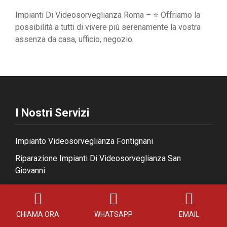
Impianti Di Videosorveglianza Roma – ⭐ Offriamo la
possibilità a tutti di vivere più serenamente la vostra
assenza da casa, ufficio, negozio.
I Nostri Servizi
Impianto Videosorveglianza Fontignani
Riparazione Impianti Di Videosorveglianza San
Giovanni
Telecamere Videosorveglianza Pigneto
Vendita Impianti Di Videosorveglianza Castel San
CHIAMA ORA
WHATSAPP
EMAIL
Pietro Romano