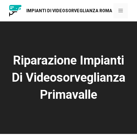
Vai
al
Menu
IMPIANTI DI VIDEOSORVEGLIANZA ROMA
contenuto
Riparazione Impianti
Di Videosorveglianza
Primavalle