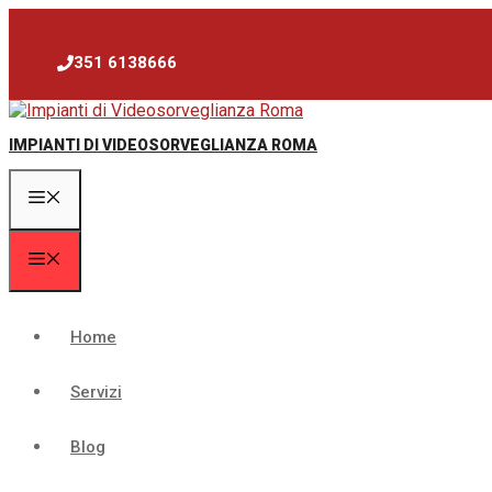
Vai
al
contenuto
351 6138666
IMPIANTI DI VIDEOSORVEGLIANZA ROMA
Menu
Menu
Home
Servizi
Blog