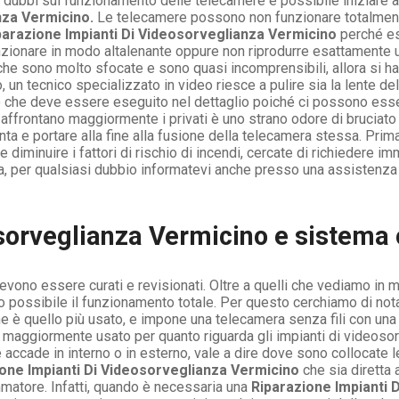
i dubbi sul funzionamento delle telecamere è possibile iniziare a
nza Vermicino.
Le telecamere possono non funzionare totalment
parazione Impianti Di Videosorveglianza Vermicino
perché es
zionare in modo altalenante oppure non riprodurre esattamente
 che sono molto sfocate e sono quasi incomprensibili, allora si h
un tecnico specializzato in video riesce a pulire sia la lente de
o che deve essere eseguito nel dettaglio poiché ci possono esse
affrontano maggiormente i privati è uno strano odore di bruciato
a e portare alla fine alla fusione della telecamera stessa. Prima
e diminuire i fattori di rischio di incendi, cercate di richiedere
, per qualsiasi dubbio informatevi anche presso una assistenza all
sorveglianza Vermicino e sistema
ono essere curati e revisionati. Oltre a quelli che vediamo in modo
ono possibile il funzionamento totale. Per questo cerchiamo di n
che è quello più usato, e impone una telecamera senza fili con un
 maggiormente usato per quanto riguarda gli impianti di videoso
e accade in interno o in esterno, vale a dire dove sono collocate
one Impianti Di Videosorveglianza Vermicino
che sia diretta 
matore. Infatti, quando è necessaria una
Riparazione Impianti 