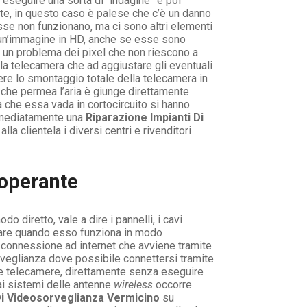
 eseguire una sorta di “indagine” e poi
e, in questo caso è palese che c’è un danno
se non funzionano, ma ci sono altri elementi
 un’immagine in HD, anche se esse sono
a un problema dei pixel che non riescono a
lla telecamera che ad aggiustare gli eventuali
re lo smontaggio totale della telecamera in
 che permea l’aria è giunge direttamente
 che essa vada in cortocircuito si hanno
 immediatamente una
Riparazione Impianti Di
a clientela i diversi centri e rivenditori
 operante
 diretto, vale a dire i pannelli, i cavi
otare quando esso funziona in modo
a connessione ad internet che avviene tramite
rveglianza dove possibile connettersi tramite
 le telecamere, direttamente senza eseguire
ai sistemi delle antenne
wireless
occorre
Di Videosorveglianza Vermicino
su