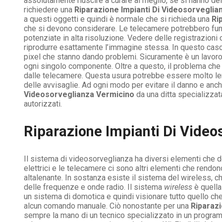
assolutamente riuscire a curare al meglio, se si hanno de
richiedere una
Riparazione Impianti Di Videosorveglia
a questi oggetti e quindi è normale che si richieda una
Ri
che si devono considerare. Le telecamere potrebbero fun
potenziate in alta risoluzione. Vedere delle registrazioni
riprodurre esattamente l’immagine stessa. In questo caso, 
pixel che stanno dando problemi. Sicuramente è un lavor
ogni singolo componente. Oltre a questo, il problema che 
dalle telecamere. Questa usura potrebbe essere molto lent
delle avvisaglie. Ad ogni modo per evitare il danno e anch
Videosorveglianza Vermicino
da una ditta specializzata
autorizzati.
Riparazione Impianti Di Video
Il sistema di videosorveglianza ha diversi elementi che dev
elettrici e le telecamere ci sono altri elementi che rend
altalenante. In sostanza esiste il sistema del wireless, 
delle frequenze e onde radio. Il sistema
wireless
è quella
un sistema di domotica e quindi visionare tutto quello ch
alcun comando manuale. Ciò nonostante per una
Riparazi
sempre la mano di un tecnico specializzato in un program