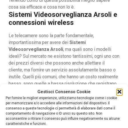
Tenendo conto di questa possibilità meglio sapere
cosa sia efficace e cosa non lo è.
Sistemi Videosorveglianza Arsoli e
connessioni wireless
Le telecamere sono la parte fondamentale,
importantissima per avere dei
Sistemi
Videosorveglianza Arsoli
, ma quali sono i modelli
ideali? Sul mercato ne esistono tantissimi, ogni uno con
dei prezzi diversi che possono anche allettare il
cliente, ma fornire un servizio assolutamente basso o
inutile. Quelli più comuni, che hanno un costo realmente
basso, sono quelle a bassa risoluzione che registrano
H24 ma solo a fotogrammi ogni “tot” di secondi. Esse
Gestisci Consenso Cookie
possono essere utili per ambienti che non si usano
Per fornire le migliori esperienze, utilizziamo tecnologie come i cookie
per memorizzare e/o accedere alle informazioni del dispositivo. Il
molto, come le cantine, il garage oppure altri ambienti
consenso a queste tecnologie ci permetterà di elaborare dati come il
che non contengono oggetti preziosi. In fondo sono
comportamento di navigazione o ID unici su questo sito. Non
utili per chiunque voglia sentirsi sicuro, ma che in realtà
acconsentire o ritirare il consenso può influire negativamente su alcune
caratteristiche e funzioni.
non garantiscono una buona protezione. Il problema è