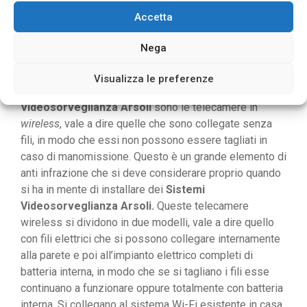
che esse sono molto vendute perché i costi sono
Accetta
realmente bassi, quindi fate una sorta di valutazione se
conviene acquistarle, noi possiamo sicuramente dire
Nega
che le potete usare, ma in ambienti dove non ci sono
degli oggetti preziosi o che sono comunque molto
Visualizza le preferenze
poco frequentati. I migliori per i
Sistemi
Videosorveglianza Arsoli
sono le telecamere in
wireless
, vale a dire quelle che sono collegate senza
fili, in modo che essi non possono essere tagliati in
caso di manomissione. Questo è un grande elemento di
anti infrazione che si deve considerare proprio quando
si ha in mente di installare dei
Sistemi
Videosorveglianza Arsoli.
Queste telecamere
wireless si dividono in due modelli, vale a dire quello
con fili elettrici che si possono collegare internamente
alla parete e poi all’impianto elettrico completi di
batteria interna, in modo che se si tagliano i fili esse
continuano a funzionare oppure totalmente con batteria
interna. Si collegano al sistema Wi-Fi esistente in casa