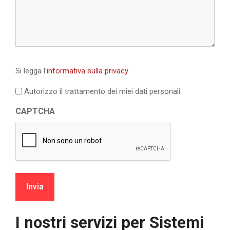
Si
Si legga l'
informativa sulla privacy
legga
l'informativa
Autorizzo il trattamento dei miei dati personali
sulla
CAPTCHA
privacy
*
I nostri servizi per
Sistemi