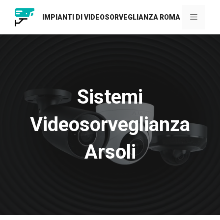
Vai
al
Menu
IMPIANTI DI VIDEOSORVEGLIANZA ROMA
contenuto
Sistemi
Videosorveglianza
Arsoli