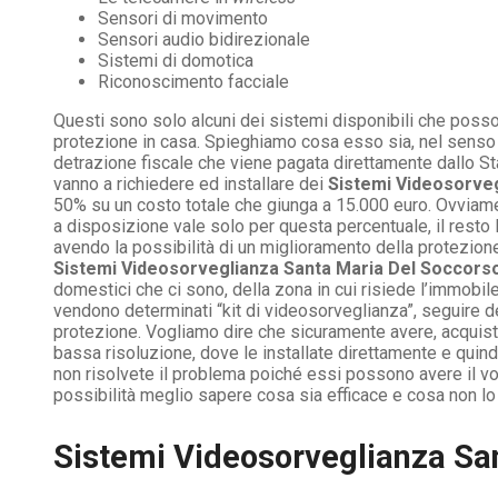
Sensori di movimento
Sensori audio bidirezionale
Sistemi di domotica
Riconoscimento facciale
Questi sono solo alcuni dei sistemi disponibili che posso
protezione in casa. Spieghiamo cosa esso sia, nel senso c
detrazione fiscale che viene pagata direttamente dallo S
vanno a richiedere ed installare dei
Sistemi Videosorve
50% su un costo totale che giunga a 15.000 euro. Ovviame
a disposizione vale solo per questa percentuale, il resto
avendo la possibilità di un miglioramento della protezion
Sistemi Videosorveglianza Santa Maria Del Soccors
domestici che ci sono, della zona in cui risiede l’immobil
vendono determinati “kit di videosorveglianza”, seguire de
protezione. Vogliamo dire che sicuramente avere, acquista
bassa risoluzione, dove le installate direttamente e quindi
non risolvete il problema poiché essi possono avere il vol
possibilità meglio sapere cosa sia efficace e cosa non lo
Sistemi Videosorveglianza San