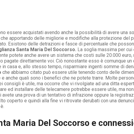
no essere acquistati avendo anche la possibilità di avere una sor
he apportando delle migliorie e modifiche alla protezione del pr
tato. Esistono delle detrazioni e fasce di percentuale che poss
glianza Santa Maria Del Soccorso.
La soglia massima per cui è
nte potete anche avere un sistema che costi sulle 20.000 euro, 
 lo pagate direttamente voi. Ciò nonostante esso è comunque un o
e in casa e, allo stesso tempo, risparmiare ingenti somme di dena
o
che abbiamo citato può essere utile tenendo conto delle dimens
e e anche quali sono i benefici che ne potete trarre. Molte person
i consigli è utile, ma occorre che vi rivolgiate ad una ditta esp
re ed installare delle telecamere potrebbe essere utile, ma non 
 avete una prova di un tentativo di infrazione oppure la registraz
to coperto e quindi alla fine vi ritrovate derubati con una denunc
 è.
ta Maria Del Soccorso e connessi