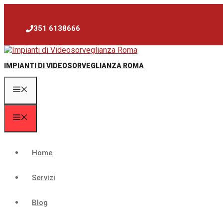
Vai
al
contenuto
351 6138666
IMPIANTI DI VIDEOSORVEGLIANZA ROMA
Menu
Menu
Home
Servizi
Blog