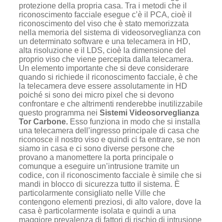
protezione della propria casa. Tra i metodi che il
riconoscimento facciale esegue c’è il PCA, cioè il
riconoscimento del viso che è stato memorizzata
nella memoria del sistema di videosorveglianza con
un determinato software e una telecamera in HD,
alta risoluzione e il LDS, cioè la dimensione del
proprio viso che viene percepita dalla telecamera.
Un elemento importante che si deve considerare
quando si richiede il riconoscimento facciale, è che
la telecamera deve essere assolutamente in HD
poiché si sono dei micro pixel che si devono
confrontare e che altrimenti renderebbe inutilizzabile
questo programma nei
Sistemi Videosorveglianza
Tor Carbone.
Esso funziona in modo che si installa
una telecamera dell’ingresso principale di casa che
riconosce il nostro viso e quindi ci fa entrare, se non
siamo in casa e ci sono diverse persone che
provano a manomettere la porta principale o
comunque a eseguire un’intrusione tramite un
codice, con il riconoscimento facciale è simile che si
mandi in blocco di sicurezza tutto il sistema. È
particolarmente consigliato nelle Ville che
contengono elementi preziosi, di alto valore, dove la
casa è particolarmente isolata e quindi a una
maggiore prevalenza di fattori di rischio di intrusione