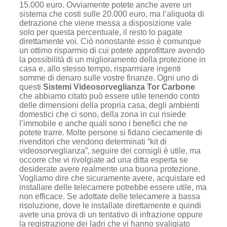
15.000 euro. Ovviamente potete anche avere un
sistema che costi sulle 20.000 euro, ma l’aliquota di
detrazione che viene messa a disposizione vale
solo per questa percentuale, il resto lo pagate
direttamente voi. Ciò nonostante esso è comunque
un ottimo risparmio di cui potete approfittare avendo
la possibilità di un miglioramento della protezione in
casa e, allo stesso tempo, risparmiare ingenti
somme di denaro sulle vostre finanze. Ogni uno di
questi
Sistemi Videosorveglianza Tor Carbone
che abbiamo citato può essere utile tenendo conto
delle dimensioni della propria casa, degli ambienti
domestici che ci sono, della zona in cui risiede
l’immobile e anche quali sono i benefici che ne
potete trarre. Molte persone si fidano ciecamente di
rivenditori che vendono determinati “kit di
videosorveglianza”, seguire dei consigli è utile, ma
occorre che vi rivolgiate ad una ditta esperta se
desiderate avere realmente una buona protezione.
Vogliamo dire che sicuramente avere, acquistare ed
installare delle telecamere potrebbe essere utile, ma
non efficace. Se adottate delle telecamere a bassa
risoluzione, dove le installate direttamente e quindi
avete una prova di un tentativo di infrazione oppure
la registrazione dei ladri che vi hanno svaligiato