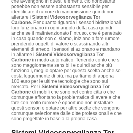
che avvengono in questi elementi, ciò nonostante
potrebbe non essere abbastanza sensibile per
identificare il rumore di manomissione quindi non
allertare i
Sistemi Videosorveglianza Tor
Carbone.
Per quanto riguarda i sensori bidirezionali
loro funzionano in ogni angolo della casa quindi
anche se il malintenzionato l’intruso, che è penetrato
in casa quando non ci siamo, iniziano a fare rumore
prendendo oggetti di valore o scassinando altri
elementi di arredo, i sensori si azionano e mandano
in allarme i
Sistemi Videosorveglianza Tor
Carbone
in modo automatico. Tenendo conto che si
sono maggiormente sensibili e quindi anche più
funzionali, meglio optare per questa scelta anche se
costa leggermente di più, ma parliamo di appena
100 euro per le ultime tecnologie che sono sul
mercato. Per i
Sistemi Videosorveglianza Tor
Carbone
di mobili che sono nel centro città o che
comunque affrontano la problematica di avere a che
fare con molto rumore è opportuno non installare
questi sensori e optare per altre scelte che vengono
comunque selezionate dalle ditte professionali e che
sono progettate in base alla propria casa.
Sistemi Videosorveglianza Tor