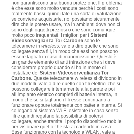
non garantiscono una buona protezione. Il problema
è che esse sono molto vendute perché i costi sono
realmente bassi, quindi fate una sorta di valutazione
se conviene acquistarle, noi possiamo sicuramente
dire che le potete usare, ma in ambienti dove non ci
sono degli oggetti preziosi o che sono comunque
molto poco frequentati. I migliori per i
Sistemi
Videosorveglianza Tor Carbone
sono le
telecamere in
wireless
, vale a dire quelle che sono
collegate senza fili, in modo che essi non possono
essere tagliati in caso di manomissione. Questo è
un grande elemento di anti infrazione che si deve
considerare proprio quando si ha in mente di
installare dei
Sistemi Videosorveglianza Tor
Carbone.
Queste telecamere wireless si dividono in
due modelli, vale a dire quello con fili elettrici che si
possono collegare internamente alla parete e poi
all’impianto elettrico completi di batteria interna, in
modo che se si tagliano i fili esse continuano a
funzionare oppure totalmente con batteria interna. Si
collegano al sistema Wi-Fi esistente in casa senza
fili e quindi regalano la possibilità di potersi
collegare, anche tramite il proprio dispositivo mobile,
per visionare quello che sta accadendo in casa.
Esse funzionano con la tecnologia WLAN, vale a