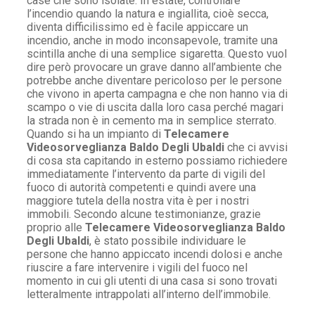
case che sono isolate. In estate, controllare
l’incendio quando la natura e ingiallita, cioè secca,
diventa difficilissimo ed è facile appiccare un
incendio, anche in modo inconsapevole, tramite una
scintilla anche di una semplice sigaretta. Questo vuol
dire però provocare un grave danno all’ambiente che
potrebbe anche diventare pericoloso per le persone
che vivono in aperta campagna e che non hanno via di
scampo o vie di uscita dalla loro casa perché magari
la strada non è in cemento ma in semplice sterrato.
Quando si ha un impianto di
Telecamere
Videosorveglianza Baldo Degli Ubaldi
che ci avvisi
di cosa sta capitando in esterno possiamo richiedere
immediatamente l’intervento da parte di vigili del
fuoco di autorità competenti e quindi avere una
maggiore tutela della nostra vita è per i nostri
immobili. Secondo alcune testimonianze, grazie
proprio alle
Telecamere Videosorveglianza Baldo
Degli Ubaldi
, è stato possibile individuare le
persone che hanno appiccato incendi dolosi e anche
riuscire a fare intervenire i vigili del fuoco nel
momento in cui gli utenti di una casa si sono trovati
letteralmente intrappolati all’interno dell’immobile.