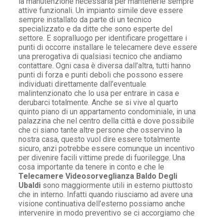
la manutenzione necessaria per mantenerle sempre
attive funzionali. Un impianto simile deve essere
sempre installato da parte di un tecnico
specializzato e da ditte che sono esperte del
settore. E sopralluogo per identificare progettare i
punti di occorre installare le telecamere deve essere
una prerogativa di qualsiasi tecnico che andiamo
contattare. Ogni casa è diversa dall’altra, tutti hanno
punti di forza e punti deboli che possono essere
individuati direttamente dall’eventuale
malintenzionato che lo usa per entrare in casa e
derubarci totalmente. Anche se si vive al quarto
quinto piano di un appartamento condominiale, in una
palazzina che nel centro della città e dove possibile
che ci siano tante altre persone che osservino la
nostra casa, questo vuol dire essere totalmente
sicuro, anzi potrebbe essere comunque un incentivo
per divenire facili vittime prede di fuorilegge. Una
cosa importante da tenere in conto e che le
Telecamere Videosorveglianza Baldo Degli
Ubaldi
sono maggiormente utili in esterno piuttosto
che in interno. Infatti quando riusciamo ad avere una
visione continuativa dell’esterno possiamo anche
intervenire in modo preventivo se ci accorgiamo che