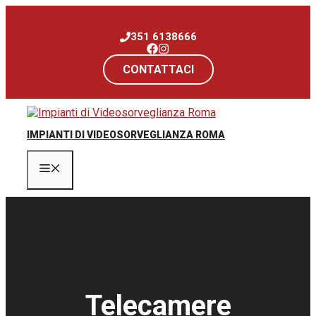
Vai
al
351 6138666
contenuto
CONTATTACI
IMPIANTI DI VIDEOSORVEGLIANZA ROMA
Menu
Telecamere