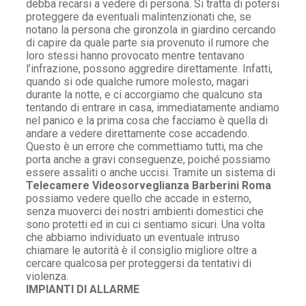
debba recarsi a vedere di persona. Si tratta di potersi
proteggere da eventuali malintenzionati che, se
notano la persona che gironzola in giardino cercando
di capire da quale parte sia provenuto il rumore che
loro stessi hanno provocato mentre tentavano
l’infrazione, possono aggredire direttamente. Infatti,
quando si ode qualche rumore molesto, magari
durante la notte, e ci accorgiamo che qualcuno sta
tentando di entrare in casa, immediatamente andiamo
nel panico e la prima cosa che facciamo è quella di
andare a vedere direttamente cose accadendo.
Questo è un errore che commettiamo tutti, ma che
porta anche a gravi conseguenze, poiché possiamo
essere assaliti o anche uccisi. Tramite un sistema di
Telecamere Videosorveglianza Barberini Roma
possiamo vedere quello che accade in esterno,
senza muoverci dei nostri ambienti domestici che
sono protetti ed in cui ci sentiamo sicuri. Una volta
che abbiamo individuato un eventuale intruso
chiamare le autorità è il consiglio migliore oltre a
cercare qualcosa per proteggersi da tentativi di
violenza.
IMPIANTI DI ALLARME