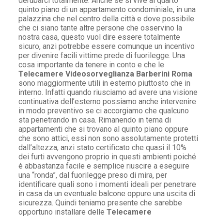
derubarci totalmente. Anche se si vive al quarto
quinto piano di un appartamento condominiale, in una
palazzina che nel centro della città e dove possibile
che ci siano tante altre persone che osservino la
nostra casa, questo vuol dire essere totalmente
sicuro, anzi potrebbe essere comunque un incentivo
per divenire facili vittime prede di fuorilegge. Una
cosa importante da tenere in conto e che le
Telecamere Videosorveglianza Barberini Roma
sono maggiormente utili in esterno piuttosto che in
interno. Infatti quando riusciamo ad avere una visione
continuativa dell’esterno possiamo anche intervenire
in modo preventivo se ci accorgiamo che qualcuno
sta penetrando in casa. Rimanendo in tema di
appartamenti che si trovano al quinto piano oppure
che sono attici, essi non sono assolutamente protetti
dall’altezza, anzi stato certificato che quasi il 10%
dei furti avvengono proprio in questi ambienti poiché
è abbastanza facile e semplice riuscire a eseguire
una “ronda”, dal fuorilegge preso di mira, per
identificare quali sono i momenti ideali per penetrare
in casa da un eventuale balcone oppure una uscita di
sicurezza. Quindi teniamo presente che sarebbe
opportuno installare delle
Telecamere