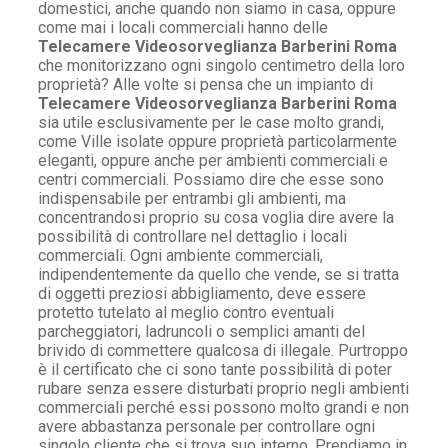
domestici, anche quando non siamo in casa, oppure
come mai i locali commerciali hanno delle
Telecamere Videosorveglianza Barberini Roma
che monitorizzano ogni singolo centimetro della loro
proprietà? Alle volte si pensa che un impianto di
Telecamere Videosorveglianza Barberini Roma
sia utile esclusivamente per le case molto grandi,
come Ville isolate oppure proprietà particolarmente
eleganti, oppure anche per ambienti commerciali e
centri commerciali. Possiamo dire che esse sono
indispensabile per entrambi gli ambienti, ma
concentrandosi proprio su cosa voglia dire avere la
possibilità di controllare nel dettaglio i locali
commerciali. Ogni ambiente commerciali,
indipendentemente da quello che vende, se si tratta
di oggetti preziosi abbigliamento, deve essere
protetto tutelato al meglio contro eventuali
parcheggiatori, ladruncoli o semplici amanti del
brivido di commettere qualcosa di illegale. Purtroppo
è il certificato che ci sono tante possibilità di poter
rubare senza essere disturbati proprio negli ambienti
commerciali perché essi possono molto grandi e non
avere abbastanza personale per controllare ogni
singolo cliente che si trova suo interno. Prendiamo in