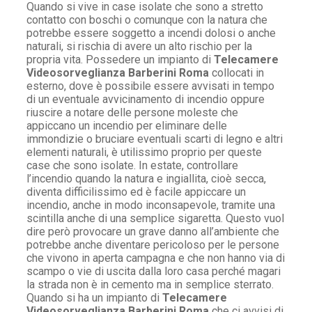
Quando si vive in case isolate che sono a stretto
contatto con boschi o comunque con la natura che
potrebbe essere soggetto a incendi dolosi o anche
naturali, si rischia di avere un alto rischio per la
propria vita. Possedere un impianto di
Telecamere
Videosorveglianza Barberini Roma
collocati in
esterno, dove è possibile essere avvisati in tempo
di un eventuale avvicinamento di incendio oppure
riuscire a notare delle persone moleste che
appiccano un incendio per eliminare delle
immondizie o bruciare eventuali scarti di legno e altri
elementi naturali, è utilissimo proprio per queste
case che sono isolate. In estate, controllare
l’incendio quando la natura e ingiallita, cioè secca,
diventa difficilissimo ed è facile appiccare un
incendio, anche in modo inconsapevole, tramite una
scintilla anche di una semplice sigaretta. Questo vuol
dire però provocare un grave danno all’ambiente che
potrebbe anche diventare pericoloso per le persone
che vivono in aperta campagna e che non hanno via di
scampo o vie di uscita dalla loro casa perché magari
la strada non è in cemento ma in semplice sterrato.
Quando si ha un impianto di
Telecamere
Videosorveglianza Barberini Roma
che ci avvisi di