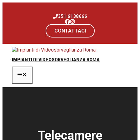
Vai
al
351 6138666
contenuto
CONTATTACI
IMPIANTI DI VIDEOSORVEGLIANZA ROMA
Menu
Telecamere