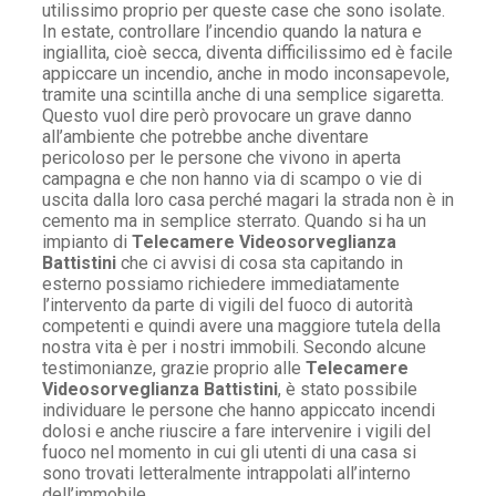
utilissimo proprio per queste case che sono isolate.
In estate, controllare l’incendio quando la natura e
ingiallita, cioè secca, diventa difficilissimo ed è facile
appiccare un incendio, anche in modo inconsapevole,
tramite una scintilla anche di una semplice sigaretta.
Questo vuol dire però provocare un grave danno
all’ambiente che potrebbe anche diventare
pericoloso per le persone che vivono in aperta
campagna e che non hanno via di scampo o vie di
uscita dalla loro casa perché magari la strada non è in
cemento ma in semplice sterrato. Quando si ha un
impianto di
Telecamere Videosorveglianza
Battistini
che ci avvisi di cosa sta capitando in
esterno possiamo richiedere immediatamente
l’intervento da parte di vigili del fuoco di autorità
competenti e quindi avere una maggiore tutela della
nostra vita è per i nostri immobili. Secondo alcune
testimonianze, grazie proprio alle
Telecamere
Videosorveglianza Battistini
, è stato possibile
individuare le persone che hanno appiccato incendi
dolosi e anche riuscire a fare intervenire i vigili del
fuoco nel momento in cui gli utenti di una casa si
sono trovati letteralmente intrappolati all’interno
dell’immobile.