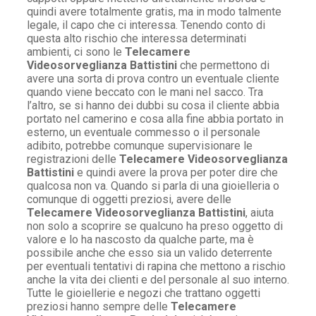
quindi avere totalmente gratis, ma in modo talmente
legale, il capo che ci interessa. Tenendo conto di
questa alto rischio che interessa determinati
ambienti, ci sono le
Telecamere
Videosorveglianza Battistini
che permettono di
avere una sorta di prova contro un eventuale cliente
quando viene beccato con le mani nel sacco. Tra
l’altro, se si hanno dei dubbi su cosa il cliente abbia
portato nel camerino e cosa alla fine abbia portato in
esterno, un eventuale commesso o il personale
adibito, potrebbe comunque supervisionare le
registrazioni delle
Telecamere Videosorveglianza
Battistini
e quindi avere la prova per poter dire che
qualcosa non va. Quando si parla di una gioielleria o
comunque di oggetti preziosi, avere delle
Telecamere Videosorveglianza Battistini
, aiuta
non solo a scoprire se qualcuno ha preso oggetto di
valore e lo ha nascosto da qualche parte, ma è
possibile anche che esso sia un valido deterrente
per eventuali tentativi di rapina che mettono a rischio
anche la vita dei clienti e del personale al suo interno.
Tutte le gioiellerie e negozi che trattano oggetti
preziosi hanno sempre delle
Telecamere