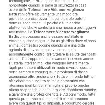
tecnologiche, in HD e quindi molto utili. Ciò
nonostante quando si parla di sicurezza in casa
avere delle
Telecamere Videosorveglianza
Battistini
offre sicuramente una maggiore
protezione e sicurezza. In poche parole potete
dormire sonni tranquilli poiché c’è un occhio
elettronico che vi controlla e che riesce a proteggervi
totalmente. Le
Telecamere Videosorveglianza
Battistini
possono anche essere installate in
esterno quando magari si ha un giardino dove ci sono
animali domestici oppure quando si è una ditta
agricola di allevamento, dove necessario
assolutamente controllare tutelare la salute dei nostri
animali. Purtroppo molti allevamenti ricevono anche
Pusteria interi animali che vengono letteralmente
rapiti per essere utilizzati in modo diverso, questo
porta sempre e comunque un problema di danno
economico oltre anche che affettivo. In fondo tutti si
affezioniamo al nostro animale domestico che
riteniamo membri della famiglia e, proprio perché
siamo responsabile delle loro vite, dobbiamo riuscire
a garantire una protezione totale. Ad ogni modo, fatta
questa premessa sui tanti delitti che si possono
avere con questi tipi di impianti, è opportuno cercare