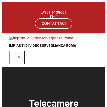
Vai
al
351 6138666
contenuto
CONTATTACI
IMPIANTI DI VIDEOSORVEGLIANZA ROMA
Menu
Telecamere