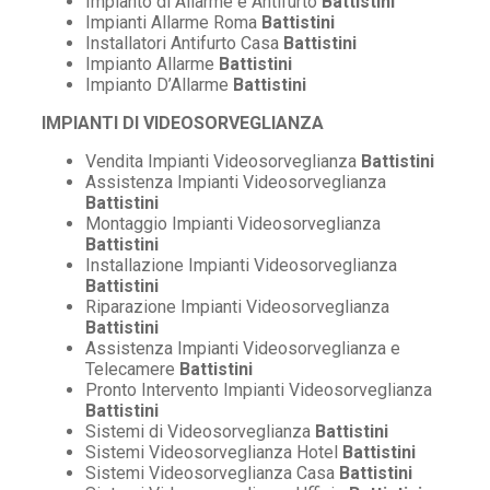
Impianto di Allarme e Antifurto
Battistini
Impianti Allarme Roma
Battistini
Installatori Antifurto Casa
Battistini
Impianto Allarme
Battistini
Impianto D’Allarme
Battistini
IMPIANTI DI VIDEOSORVEGLIANZA
Vendita Impianti Videosorveglianza
Battistini
Assistenza Impianti Videosorveglianza
Battistini
Montaggio Impianti Videosorveglianza
Battistini
Installazione Impianti Videosorveglianza
Battistini
Riparazione Impianti Videosorveglianza
Battistini
Assistenza Impianti Videosorveglianza e
Telecamere
Battistini
Pronto Intervento Impianti Videosorveglianza
Battistini
Sistemi di Videosorveglianza
Battistini
Sistemi Videosorveglianza Hotel
Battistini
Sistemi Videosorveglianza Casa
Battistini