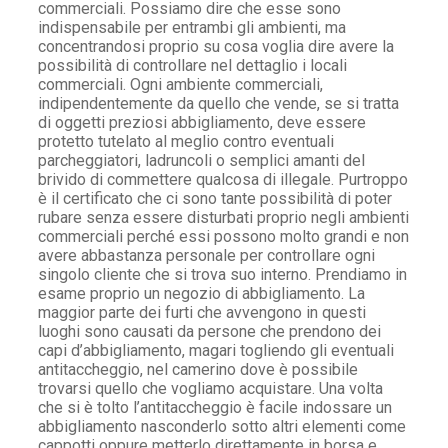
commerciali. Possiamo dire che esse sono
indispensabile per entrambi gli ambienti, ma
concentrandosi proprio su cosa voglia dire avere la
possibilità di controllare nel dettaglio i locali
commerciali. Ogni ambiente commerciali,
indipendentemente da quello che vende, se si tratta
di oggetti preziosi abbigliamento, deve essere
protetto tutelato al meglio contro eventuali
parcheggiatori, ladruncoli o semplici amanti del
brivido di commettere qualcosa di illegale. Purtroppo
è il certificato che ci sono tante possibilità di poter
rubare senza essere disturbati proprio negli ambienti
commerciali perché essi possono molto grandi e non
avere abbastanza personale per controllare ogni
singolo cliente che si trova suo interno. Prendiamo in
esame proprio un negozio di abbigliamento. La
maggior parte dei furti che avvengono in questi
luoghi sono causati da persone che prendono dei
capi d’abbigliamento, magari togliendo gli eventuali
antitaccheggio, nel camerino dove è possibile
trovarsi quello che vogliamo acquistare. Una volta
che si è tolto l’antitaccheggio è facile indossare un
abbigliamento nasconderlo sotto altri elementi come
cappotti oppure metterlo direttamente in borsa e