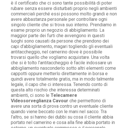
è il certificato che ci sono tante possibilità di poter
rubare senza essere disturbati proprio negli ambienti
commerciali perché essi possono molto grandi e non
avere abbastanza personale per controllare ogni
singolo cliente che si trova suo interno. Prendiamo in
esame proprio un negozio di abbigliamento. La
maggior parte dei furti che avvengono in questi
luoghi sono causati da persone che prendono dei
capi d’abbigliamento, magari togliendo gli eventuali
antitaccheggio, nel camerino dove è possibile
trovarsi quello che vogliamo acquistare. Una volta
che si è tolto l’antitaccheggio è facile indossare un
abbigliamento nasconderlo sotto altri elementi come
cappotti oppure metterlo direttamente in borsa e
quindi avere totalmente gratis, ma in modo talmente
legale, il capo che ci interessa. Tenendo conto di
questa alto rischio che interessa determinati
ambienti, ci sono le
Telecamere
Videosorveglianza Cavour
che permettono di
avere una sorta di prova contro un eventuale cliente
quando viene beccato con le mani nel sacco. Tra
l’altro, se si hanno dei dubbi su cosa il cliente abbia
portato nel camerino e cosa alla fine abbia portato in
esterno, un eventuale commesso o il personale