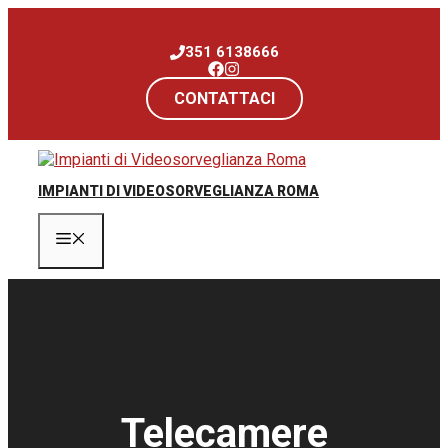
Vai
al
351 6138666
contenuto
CONTATTACI
IMPIANTI DI VIDEOSORVEGLIANZA ROMA
Menu
Telecamere