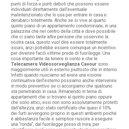
punti di forza e punti deboli che possono essere
individuati direttamente dall’eventuale
malintenzionato che lo usa per entrare in casa e
derubarci totalmente. Anche se si vive al quarto
quinto piano di un appartamento condominiale, in una
palazzina che nel centro della città e dove possibile
che ci siano tante altre persone che osservino la
nostra casa, questo vuol dire essere totalmente
sicuro, anzi potrebbe essere comunque un incentivo
per divenire facili vittime prede di fuorilegge. Una
cosa importante da tenere in conto e che le
Telecamere Videosorveglianza Cavour
sono
maggiormente utili in esterno piuttosto che in interno.
Infatti quando riusciamo ad avere una visione
continuativa dell’esterno possiamo anche intervenire
in modo preventivo se ci accorgiamo che qualcuno
sta penetrando in casa. Rimanendo in tema di
appartamenti che si trovano al quinto piano oppure
che sono attici, essi non sono assolutamente protetti
dall’altezza, anzi stato certificato che quasi il 10%
dei furti avvengono proprio in questi ambienti poiché
è abbastanza facile e semplice riuscire a eseguire
una “ronda”, dal fuorilegge preso di mira, per