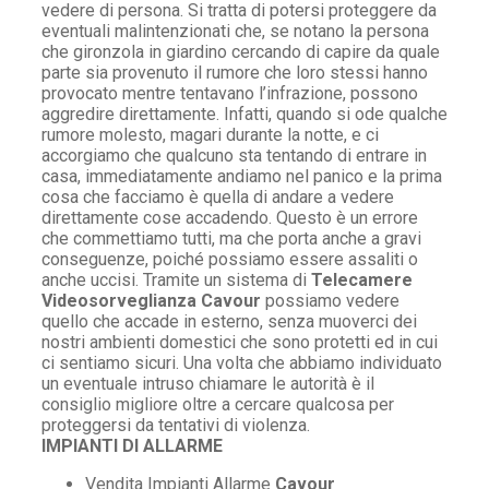
vedere di persona. Si tratta di potersi proteggere da
eventuali malintenzionati che, se notano la persona
che gironzola in giardino cercando di capire da quale
parte sia provenuto il rumore che loro stessi hanno
provocato mentre tentavano l’infrazione, possono
aggredire direttamente. Infatti, quando si ode qualche
rumore molesto, magari durante la notte, e ci
accorgiamo che qualcuno sta tentando di entrare in
casa, immediatamente andiamo nel panico e la prima
cosa che facciamo è quella di andare a vedere
direttamente cose accadendo. Questo è un errore
che commettiamo tutti, ma che porta anche a gravi
conseguenze, poiché possiamo essere assaliti o
anche uccisi. Tramite un sistema di
Telecamere
Videosorveglianza Cavour
possiamo vedere
quello che accade in esterno, senza muoverci dei
nostri ambienti domestici che sono protetti ed in cui
ci sentiamo sicuri. Una volta che abbiamo individuato
un eventuale intruso chiamare le autorità è il
consiglio migliore oltre a cercare qualcosa per
proteggersi da tentativi di violenza.
IMPIANTI DI ALLARME
Vendita Impianti Allarme
Cavour