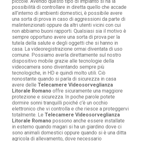
piccole. Avendo questo tipo di impianto si ha la
possibilità di controllare in diretta quello che accade
all’interno di ambienti domestici, è possibile avere
una sorta di prova in caso di aggressioni da parte di
malintenzionati oppure da altri utenti vicini con cui
non abbiamo buoni rapporti. Qualsiasi sia il motivo è
sempre opportuno avere una sorta di prova per la
tutela della salute e degli oggetti che si hanno in
casa. La videoregistrazione ormai diventata di uso
comune. Possiamo averla direttamente sul nostro
dispositivo mobile grazie alle tecnologie della
videocamera sono diventando sempre più
tecnologiche, in HD e quindi molto utili. Ciò
nonostante quando si parla di sicurezza in casa
avere delle
Telecamere Videosorveglianza
Litorale Romano
offre sicuramente una maggiore
protezione e sicurezza. In poche parole potete
dormire sonni tranquilli poiché c’è un occhio
elettronico che vi controlla e che riesce a proteggervi
totalmente. Le
Telecamere Videosorveglianza
Litorale Romano
possono anche essere installate
in esterno quando magari si ha un giardino dove ci
sono animali domestici oppure quando si è una ditta
agricola di allevamento, dove necessario