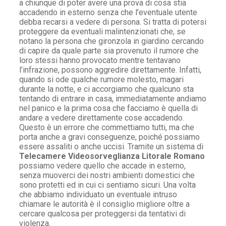
a chiunque di poter avere una prova di cosa stia
accadendo in esterno senza che l’eventuale utente
debba recarsi a vedere di persona. Si tratta di potersi
proteggere da eventuali malintenzionati che, se
notano la persona che gironzola in giardino cercando
di capire da quale parte sia provenuto il rumore che
loro stessi hanno provocato mentre tentavano
l’infrazione, possono aggredire direttamente. Infatti,
quando si ode qualche rumore molesto, magari
durante la notte, e ci accorgiamo che qualcuno sta
tentando di entrare in casa, immediatamente andiamo
nel panico e la prima cosa che facciamo è quella di
andare a vedere direttamente cose accadendo.
Questo è un errore che commettiamo tutti, ma che
porta anche a gravi conseguenze, poiché possiamo
essere assaliti o anche uccisi. Tramite un sistema di
Telecamere Videosorveglianza Litorale Romano
possiamo vedere quello che accade in esterno,
senza muoverci dei nostri ambienti domestici che
sono protetti ed in cui ci sentiamo sicuri. Una volta
che abbiamo individuato un eventuale intruso
chiamare le autorità è il consiglio migliore oltre a
cercare qualcosa per proteggersi da tentativi di
violenza.