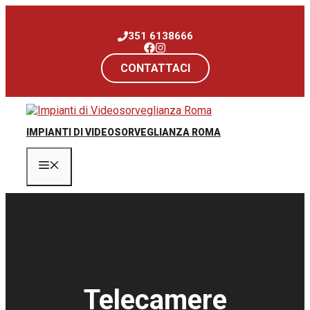
Vai
al
351 6138666
contenuto
CONTATTACI
IMPIANTI DI VIDEOSORVEGLIANZA ROMA
Menu
Telecamere