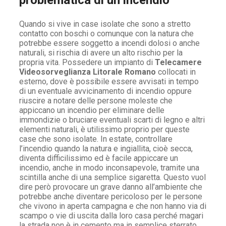
Quando si vive in case isolate che sono a stretto
contatto con boschi o comunque con la natura che
potrebbe essere soggetto a incendi dolosi o anche
naturali, si rischia di avere un alto rischio per la
propria vita. Possedere un impianto di
Telecamere
Videosorveglianza Litorale Romano
collocati in
esterno, dove è possibile essere avvisati in tempo
di un eventuale avvicinamento di incendio oppure
riuscire a notare delle persone moleste che
appiccano un incendio per eliminare delle
immondizie o bruciare eventuali scarti di legno e altri
elementi naturali, è utilissimo proprio per queste
case che sono isolate. In estate, controllare
l’incendio quando la natura e ingiallita, cioè secca,
diventa difficilissimo ed è facile appiccare un
incendio, anche in modo inconsapevole, tramite una
scintilla anche di una semplice sigaretta. Questo vuol
dire però provocare un grave danno all’ambiente che
potrebbe anche diventare pericoloso per le persone
che vivono in aperta campagna e che non hanno via di
scampo o vie di uscita dalla loro casa perché magari
la strada non è in cemento ma in semplice sterrato.