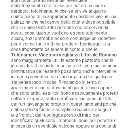
individuati direttamente dall’eventuale
malintenzionato che lo usa per entrare in casa e
derubarci totalmente. Anche se si vive al quarto
quinto piano di un appartamento condominiale, in una
palazzina che nel centro della città e dove possibile
che ci siano tante altre persone che osservino la
nostra casa, questo vuol dire essere totalmente
sicuro, anzi potrebbe essere comunque un incentivo
per divenire facili vittime prede di fuorilegge. Una
cosa importante da tenere in conto e che le
Telecamere Videosorveglianza Litorale Romano
sono maggiormente utili in esterno piuttosto che in
interno. Infatti quando riusciamo ad avere una visione
continuativa dell’esterno possiamo anche intervenire
in modo preventivo se ci accorgiamo che qualcuno
sta penetrando in casa. Rimanendo in tema di
appartamenti che si trovano al quinto piano oppure
che sono attici, essi non sono assolutamente protetti
dall’altezza, anzi stato certificato che quasi il 10%
dei furti avvengono proprio in questi ambienti poiché
è abbastanza facile e semplice riuscire a eseguire
una “ronda”, dal fuorilegge preso di mira, per
identificare quali sono i momenti ideali per penetrare
in casa da un eventuale balcone oppure una uscita di