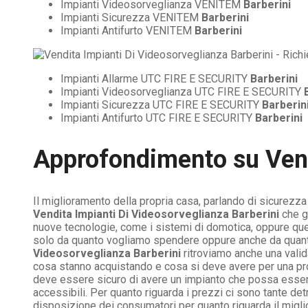
Impianti Videosorveglianza VENITEM
Barberini
Impianti Sicurezza VENITEM
Barberini
Impianti Antifurto VENITEM
Barberini
Impianti Allarme UTC FIRE E SECURITY
Barberini
Impianti Videosorveglianza UTC FIRE E SECURITY
Impianti Sicurezza UTC FIRE E SECURITY
Barberin
Impianti Antifurto UTC FIRE E SECURITY
Barberini
Approfondimento su
Ven
Il miglioramento della propria casa, parlando di sicurezz
Vendita Impianti Di Videosorveglianza Barberini
che g
nuove tecnologie, come i sistemi di domotica, oppure quel
solo da quanto vogliamo spendere oppure anche da quanta
Videosorveglianza Barberini
ritroviamo anche una valid
cosa stanno acquistando e cosa si deve avere per una pro
deve essere sicuro di avere un impianto che possa essere
accessibili. Per quanto riguarda i prezzi ci sono tante d
disposizione dei consumatori per quanto riguarda il migli