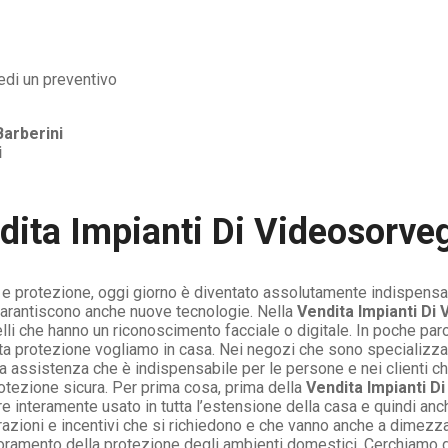
Barberini
i
dita Impianti Di Videosorveg
a e protezione, oggi giorno è diventato assolutamente indispensab
arantiscono anche nuove tecnologie. Nella
Vendita Impianti Di
li che hanno un riconoscimento facciale o digitale. In poche par
 protezione vogliamo in casa. Nei negozi che sono specializzat
a assistenza che è indispensabile per le persone e nei clienti c
tezione sicura. Per prima cosa, prima della
Vendita Impianti D
 interamente usato in tutta l’estensione della casa e quindi anc
etrazioni e incentivi che si richiedono e che vanno anche a dimez
oramento della protezione degli ambienti domestici. Cerchiamo di 