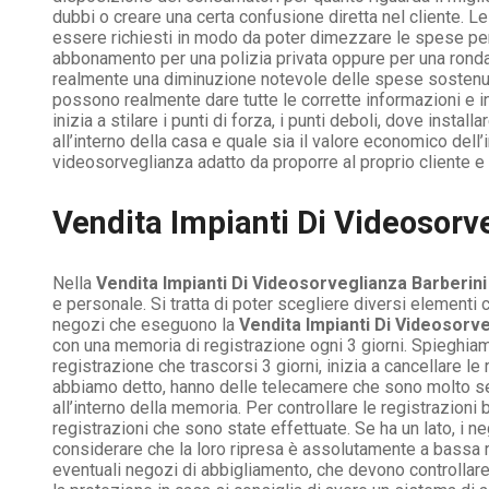
dubbi o creare una certa confusione diretta nel cliente. 
essere richiesti in modo da poter dimezzare le spese per
abbonamento per una polizia privata oppure per una ronda, 
realmente una diminuzione notevole delle spese sostenute
possono realmente dare tutte le corrette informazioni e in
inizia a stilare i punti di forza, i punti deboli, dove inst
all’interno della casa e quale sia il valore economico del
videosorveglianza adatto da proporre al proprio cliente e 
Vendita Impianti Di Videosorveg
Nella
Vendita Impianti Di Videosorveglianza Barberin
e personale. Si tratta di poter scegliere diversi element
negozi che eseguono la
Vendita Impianti Di Videosorv
con una memoria di registrazione ogni 3 giorni. Spieghiam
registrazione che trascorsi 3 giorni, inizia a cancellare 
abbiamo detto, hanno delle telecamere che sono molto semp
all’interno della memoria. Per controllare le registrazion
registrazioni che sono state effettuate. Se ha un lato, i n
considerare che la loro ripresa è assolutamente a bassa r
eventuali negozi di abbigliamento, che devono controllar