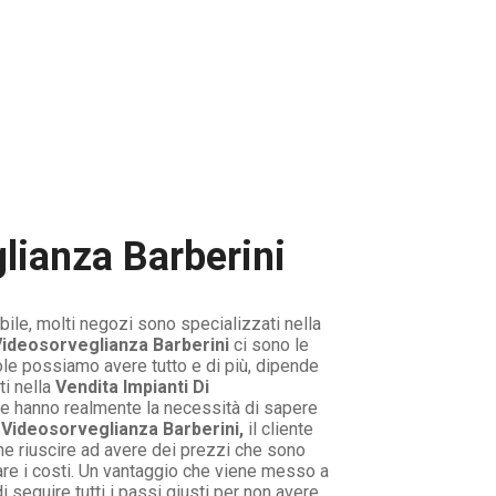
lianza Barberini
ile, molti negozi sono specializzati nella
 Videosorveglianza Barberini
ci sono le
ole possiamo avere tutto e di più, dipende
i nella
Vendita Impianti Di
he hanno realmente la necessità di sapere
i Videosorveglianza Barberini,
il cliente
he riuscire ad avere dei prezzi che sono
zare i costi. Un vantaggio che viene messo a
seguire tutti i passi giusti per non avere