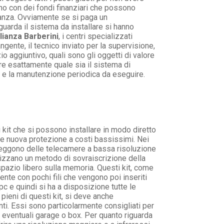
no con dei fondi finanziari che possono
ianza. Ovviamente se si paga un
guarda il sistema da installare si hanno
lianza Barberini
, i centri specializzati
gente, il tecnico inviato per la supervisione,
io aggiuntivo, quali sono gli oggetti di valore
re esattamente quale sia il sistema di
ti e la manutenzione periodica da eseguire.
kit che si possono installare in modo diretto
ale nuova protezione a costi bassissimi. Nei
sseggono delle telecamere a bassa risoluzione
lizzano un metodo di sovraiscrizione della
spazio libero sulla memoria. Questi kit, come
nte con pochi fili che vengono poi inseriti
c e quindi si ha a disposizione tutte le
pieni di questi kit, si deve anche
ti. Essi sono particolarmente consigliati per
 eventuali garage o box. Per quanto riguarda