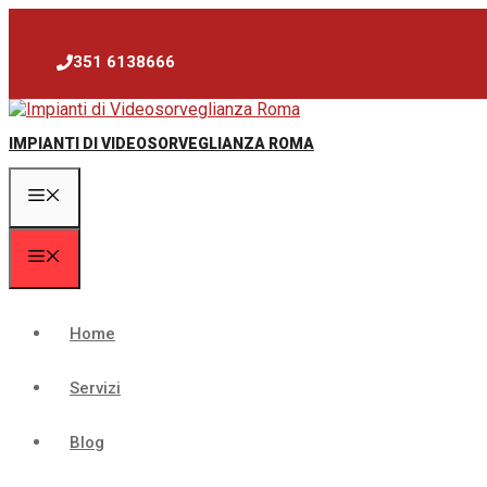
Vai
al
contenuto
351 6138666
IMPIANTI DI VIDEOSORVEGLIANZA ROMA
Menu
Menu
Home
Servizi
Blog