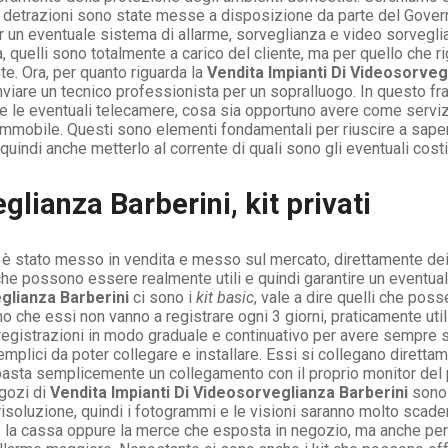
Le detrazioni sono state messe a disposizione da parte del Gover
 un eventuale sistema di allarme, sorveglianza e video sorvegl
quelli sono totalmente a carico del cliente, ma per quello che ri
. Ora, per quanto riguarda la
Vendita Impianti Di Videosorveg
viare un tecnico professionista per un sopralluogo. In questo fran
allare le eventuali telecamere, cosa sia opportuno avere come serviz
l’immobile. Questi sono elementi fondamentali per riuscire a sape
quindi anche metterlo al corrente di quali sono gli eventuali cos
lianza Barberini, kit privati
i
è stato messo in vendita e messo sul mercato, direttamente dei 
i che possono essere realmente utili e quindi garantire un eventu
eglianza Barberini
ci sono i
kit basic
, vale a dire quelli che po
o che essi non vanno a registrare ogni 3 giorni, praticamente uti
le registrazioni in modo graduale e continuativo per avere sempre 
lici da poter collegare e installare. Essi si collegano direttame
i basta semplicemente un collegamento con il proprio monitor del p
egozi di
Vendita Impianti Di Videosorveglianza Barberini
sono 
isoluzione, quindi i fotogrammi e le visioni saranno molto scaden
e la cassa oppure la merce che esposta in negozio, ma anche per