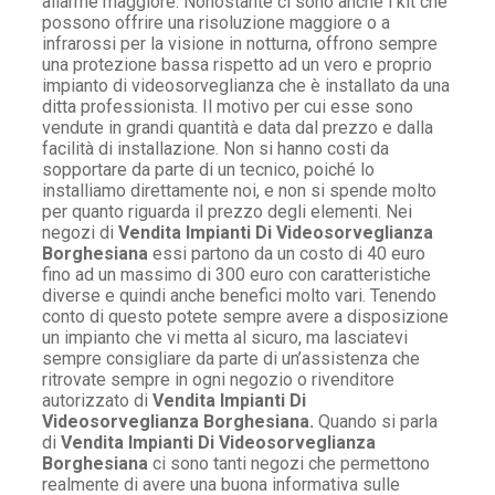
allarme maggiore. Nonostante ci sono anche i kit che
possono offrire una risoluzione maggiore o a
infrarossi per la visione in notturna, offrono sempre
una protezione bassa rispetto ad un vero e proprio
impianto di videosorveglianza che è installato da una
ditta professionista. Il motivo per cui esse sono
vendute in grandi quantità e data dal prezzo e dalla
facilità di installazione. Non si hanno costi da
sopportare da parte di un tecnico, poiché lo
installiamo direttamente noi, e non si spende molto
per quanto riguarda il prezzo degli elementi. Nei
negozi di
Vendita Impianti Di Videosorveglianza
Borghesiana
essi partono da un costo di 40 euro
fino ad un massimo di 300 euro con caratteristiche
diverse e quindi anche benefici molto vari. Tenendo
conto di questo potete sempre avere a disposizione
un impianto che vi metta al sicuro, ma lasciatevi
sempre consigliare da parte di un’assistenza che
ritrovate sempre in ogni negozio o rivenditore
autorizzato di
Vendita Impianti Di
Videosorveglianza Borghesiana.
Quando si parla
di
Vendita Impianti Di Videosorveglianza
Borghesiana
ci sono tanti negozi che permettono
realmente di avere una buona informativa sulle