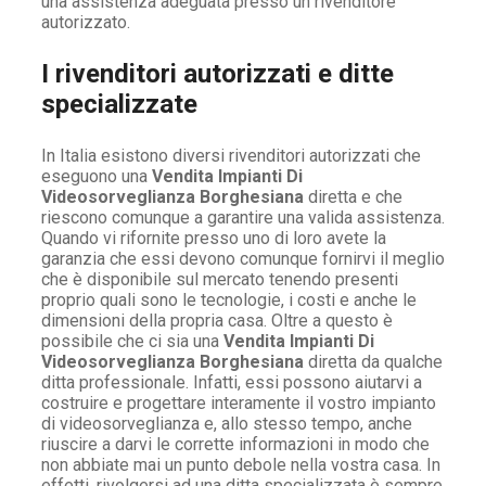
una assistenza adeguata presso un rivenditore
autorizzato.
I rivenditori autorizzati e ditte
specializzate
In Italia esistono diversi rivenditori autorizzati che
eseguono una
Vendita Impianti Di
Videosorveglianza Borghesiana
diretta e che
riescono comunque a garantire una valida assistenza.
Quando vi rifornite presso uno di loro avete la
garanzia che essi devono comunque fornirvi il meglio
che è disponibile sul mercato tenendo presenti
proprio quali sono le tecnologie, i costi e anche le
dimensioni della propria casa. Oltre a questo è
possibile che ci sia una
Vendita Impianti Di
Videosorveglianza Borghesiana
diretta da qualche
ditta professionale. Infatti, essi possono aiutarvi a
costruire e progettare interamente il vostro impianto
di videosorveglianza e, allo stesso tempo, anche
riuscire a darvi le corrette informazioni in modo che
non abbiate mai un punto debole nella vostra casa. In
effetti, rivolgersi ad una ditta specializzata è sempre