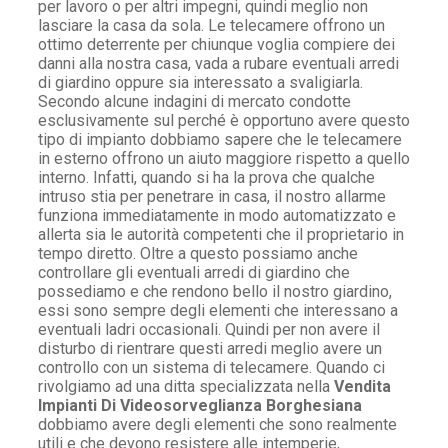
per lavoro o per altri impegni, quindi meglio non
lasciare la casa da sola. Le telecamere offrono un
ottimo deterrente per chiunque voglia compiere dei
danni alla nostra casa, vada a rubare eventuali arredi
di giardino oppure sia interessato a svaligiarla.
Secondo alcune indagini di mercato condotte
esclusivamente sul perché è opportuno avere questo
tipo di impianto dobbiamo sapere che le telecamere
in esterno offrono un aiuto maggiore rispetto a quello
interno. Infatti, quando si ha la prova che qualche
intruso stia per penetrare in casa, il nostro allarme
funziona immediatamente in modo automatizzato e
allerta sia le autorità competenti che il proprietario in
tempo diretto. Oltre a questo possiamo anche
controllare gli eventuali arredi di giardino che
possediamo e che rendono bello il nostro giardino,
essi sono sempre degli elementi che interessano a
eventuali ladri occasionali. Quindi per non avere il
disturbo di rientrare questi arredi meglio avere un
controllo con un sistema di telecamere. Quando ci
rivolgiamo ad una ditta specializzata nella
Vendita
Impianti Di Videosorveglianza Borghesiana
dobbiamo avere degli elementi che sono realmente
utili e che devono resistere alle intemperie,