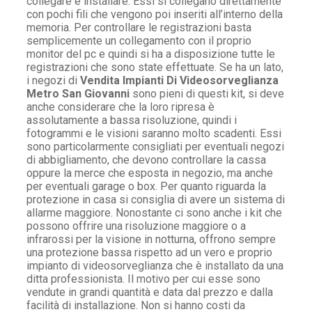
collegare e installare. Essi si collegano direttamente
con pochi fili che vengono poi inseriti all’interno della
memoria. Per controllare le registrazioni basta
semplicemente un collegamento con il proprio
monitor del pc e quindi si ha a disposizione tutte le
registrazioni che sono state effettuate. Se ha un lato,
i negozi di
Vendita Impianti Di Videosorveglianza
Metro San Giovanni
sono pieni di questi kit, si deve
anche considerare che la loro ripresa è
assolutamente a bassa risoluzione, quindi i
fotogrammi e le visioni saranno molto scadenti. Essi
sono particolarmente consigliati per eventuali negozi
di abbigliamento, che devono controllare la cassa
oppure la merce che esposta in negozio, ma anche
per eventuali garage o box. Per quanto riguarda la
protezione in casa si consiglia di avere un sistema di
allarme maggiore. Nonostante ci sono anche i kit che
possono offrire una risoluzione maggiore o a
infrarossi per la visione in notturna, offrono sempre
una protezione bassa rispetto ad un vero e proprio
impianto di videosorveglianza che è installato da una
ditta professionista. Il motivo per cui esse sono
vendute in grandi quantità e data dal prezzo e dalla
facilità di installazione. Non si hanno costi da