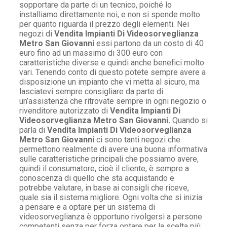
sopportare da parte di un tecnico, poiché lo
installiamo direttamente noi, e non si spende molto
per quanto riguarda il prezzo degli elementi. Nei
negozi di
Vendita Impianti Di Videosorveglianza
Metro San Giovanni
essi partono da un costo di 40
euro fino ad un massimo di 300 euro con
caratteristiche diverse e quindi anche benefici molto
vari. Tenendo conto di questo potete sempre avere a
disposizione un impianto che vi metta al sicuro, ma
lasciatevi sempre consigliare da parte di
un’assistenza che ritrovate sempre in ogni negozio o
rivenditore autorizzato di
Vendita Impianti Di
Videosorveglianza Metro San Giovanni.
Quando si
parla di
Vendita Impianti Di Videosorveglianza
Metro San Giovanni
ci sono tanti negozi che
permettono realmente di avere una buona informativa
sulle caratteristiche principali che possiamo avere,
quindi il consumatore, cioè il cliente, è sempre a
conoscenza di quello che sta acquistando e
potrebbe valutare, in base ai consigli che riceve,
quale sia il sistema migliore. Ogni volta che si inizia
a pensare e a optare per un sistema di
videosorveglianza è opportuno rivolgersi a persone
competenti senza per forza optare per la scelta più