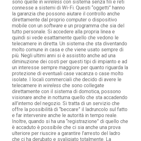
sono quelle in
wireless
con sistema senza fili e reti
connesse a sistemi di Wi-Fi. Questi “oggetti” hanno
la garanzia che possono aiutare il controllo anche
direttamente dal proprio computer o dispositivo
mobile con un
software
e un programma che sia del
tutto personale. Si accedere alla propria linea e
quindi si vede esattamente quello che vedono le
telecamere in diretta. Un sistema che sta diventando
molto comune in casa e che viene usato sempre di
più. Negli ultimi anni si è assistito anche ad una
diminuzione dei costi per questi tipi di impianto e ad
un interesse sempre maggiore per quanto riguarda la
protezione di eventuali case vacanza o case molto
isolate. I locali commerciali che decido di avere le
telecamere in
wireless
che sono collegate
direttamente con il sistema di domotica, possono
visionare anche in notturna quello che sta accadendo
all’interno del negozio. Si tratta di un servizio che
offre la possibilità di “beccare” il ladruncolo sul fatto
e far intervenire anche le autorità in tempo reale.
Inoltre, quando si ha una “registrazione” di quello che
è accaduto è possibile che ci sia anche una prova
ulteriore per riuscire a garantire l’arresto del ladro
che ci ha derubato e svaligiato totalmente. La