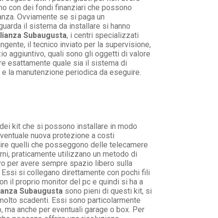
no con dei fondi finanziari che possono
ianza. Ovviamente se si paga un
guarda il sistema da installare si hanno
glianza Subaugusta
, i centri specializzati
gente, il tecnico inviato per la supervisione,
io aggiuntivo, quali sono gli oggetti di valore
re esattamente quale sia il sistema di
ti e la manutenzione periodica da eseguire.
ei kit che si possono installare in modo
 eventuale nuova protezione a costi
 dire quelli che posseggono delle telecamere
rni, praticamente utilizzano un metodo di
tivo per avere sempre spazio libero sulla
Essi si collegano direttamente con pochi fili
 il proprio monitor del pc e quindi si ha a
lianza Subaugusta
sono pieni di questi kit, si
 molto scadenti. Essi sono particolarmente
o, ma anche per eventuali garage o box. Per