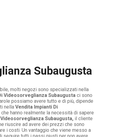
glianza Subaugusta
ile, molti negozi sono specializzati nella
 Di Videosorveglianza Subaugusta
ci sono
arole possiamo avere tutto e di più, dipende
i nella
Vendita Impianti Di
i che hanno realmente la necessità di sapere
i Videosorveglianza Subaugusta,
il cliente
he riuscire ad avere dei prezzi che sono
zare i costi. Un vantaggio che viene messo a
seguire tutti i passi giusti per non avere