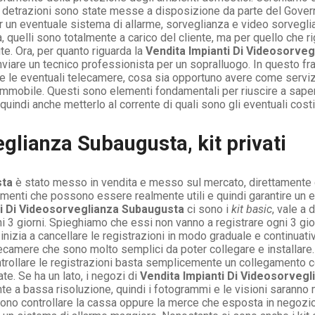
Le detrazioni sono state messe a disposizione da parte del Gover
 un eventuale sistema di allarme, sorveglianza e video sorvegl
quelli sono totalmente a carico del cliente, ma per quello che ri
. Ora, per quanto riguarda la
Vendita Impianti Di Videosorve
viare un tecnico professionista per un sopralluogo. In questo fran
allare le eventuali telecamere, cosa sia opportuno avere come serviz
l’immobile. Questi sono elementi fondamentali per riuscire a sape
quindi anche metterlo al corrente di quali sono gli eventuali cos
glianza Subaugusta, kit privati
sta
è stato messo in vendita e messo sul mercato, direttamente d
elementi che possono essere realmente utili e quindi garantire un
ti Di Videosorveglianza Subaugusta
ci sono i
kit basic
, vale a
 3 giorni. Spieghiamo che essi non vanno a registrare ogni 3 gio
, inizia a cancellare le registrazioni in modo graduale e continua
camere che sono molto semplici da poter collegare e installare. 
ntrollare le registrazioni basta semplicemente un collegamento con
te. Se ha un lato, i negozi di
Vendita Impianti Di Videosorveg
te a bassa risoluzione, quindi i fotogrammi e le visioni saranno
evono controllare la cassa oppure la merce che esposta in negozi