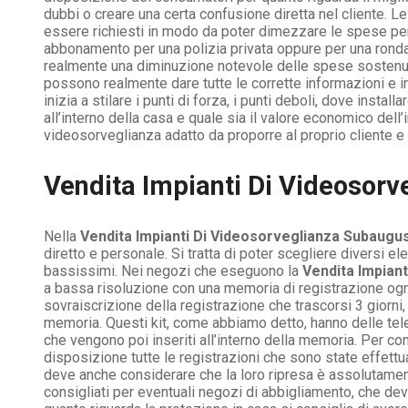
dubbi o creare una certa confusione diretta nel cliente. 
essere richiesti in modo da poter dimezzare le spese per
abbonamento per una polizia privata oppure per una ronda, 
realmente una diminuzione notevole delle spese sostenute
possono realmente dare tutte le corrette informazioni e in
inizia a stilare i punti di forza, i punti deboli, dove inst
all’interno della casa e quale sia il valore economico del
videosorveglianza adatto da proporre al proprio cliente e 
Vendita Impianti Di Videosorve
Nella
Vendita Impianti Di Videosorveglianza Subaugu
diretto e personale. Si tratta di poter scegliere diversi 
bassissimi. Nei negozi che eseguono la
Vendita Impian
a bassa risoluzione con una memoria di registrazione ogni
sovraiscrizione della registrazione che trascorsi 3 giorni
memoria. Questi kit, come abbiamo detto, hanno delle tele
che vengono poi inseriti all’interno della memoria. Per co
disposizione tutte le registrazioni che sono state effettua
deve anche considerare che la loro ripresa è assolutamen
consigliati per eventuali negozi di abbigliamento, che d