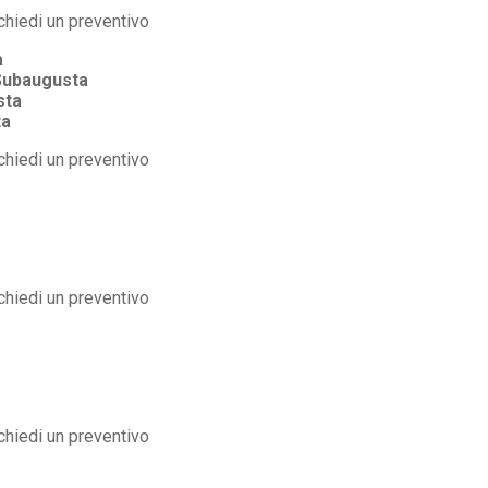
a
Subaugusta
sta
ta