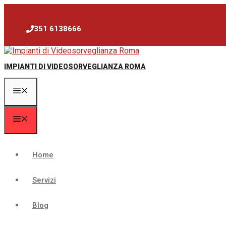
Vai
al
contenuto
351 6138666
IMPIANTI DI VIDEOSORVEGLIANZA ROMA
Menu
Menu
Home
Servizi
Blog