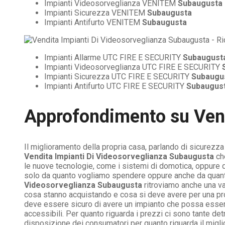
Impianti Videosorveglianza VENITEM
Subaugusta
Impianti Sicurezza VENITEM
Subaugusta
Impianti Antifurto VENITEM
Subaugusta
Impianti Allarme UTC FIRE E SECURITY
Subaugust
Impianti Videosorveglianza UTC FIRE E SECURITY
Impianti Sicurezza UTC FIRE E SECURITY
Subaugu
Impianti Antifurto UTC FIRE E SECURITY
Subaugus
Approfondimento su
Ven
Il miglioramento della propria casa, parlando di sicurezz
Vendita Impianti Di Videosorveglianza Subaugusta
ch
le nuove tecnologie, come i sistemi di domotica, oppure q
solo da quanto vogliamo spendere oppure anche da quanta
Videosorveglianza Subaugusta
ritroviamo anche una va
cosa stanno acquistando e cosa si deve avere per una pro
deve essere sicuro di avere un impianto che possa essere
accessibili. Per quanto riguarda i prezzi ci sono tante d
disposizione dei consumatori per quanto riguarda il migli