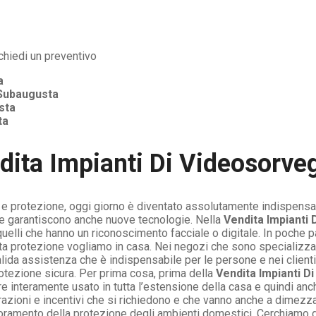
a
Subaugusta
sta
ta
dita Impianti Di Videosorve
a e protezione, oggi giorno è diventato assolutamente indispensab
e garantiscono anche nuove tecnologie. Nella
Vendita Impianti
uelli che hanno un riconoscimento facciale o digitale. In poche p
 protezione vogliamo in casa. Nei negozi che sono specializzat
lida assistenza che è indispensabile per le persone e nei client
tezione sicura. Per prima cosa, prima della
Vendita Impianti D
 interamente usato in tutta l’estensione della casa e quindi anc
etrazioni e incentivi che si richiedono e che vanno anche a dimez
oramento della protezione degli ambienti domestici. Cerchiamo di 