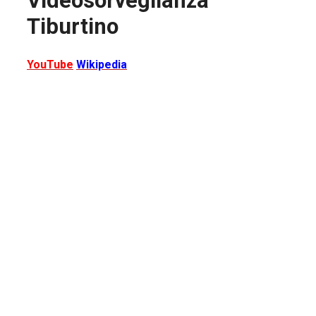
Videosorveglianza
Tiburtino
YouTube
Wikipedia