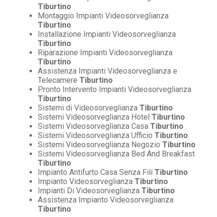
Tiburtino
Montaggio Impianti Videosorveglianza
Tiburtino
Installazione Impianti Videosorveglianza
Tiburtino
Riparazione Impianti Videosorveglianza
Tiburtino
Assistenza Impianti Videosorveglianza e
Telecamere
Tiburtino
Pronto Intervento Impianti Videosorveglianza
Tiburtino
Sistemi di Videosorveglianza
Tiburtino
Sistemi Videosorveglianza Hotel
Tiburtino
Sistemi Videosorveglianza Casa
Tiburtino
Sistemi Videosorveglianza Ufficio
Tiburtino
Sistemi Videosorveglianza Negozio
Tiburtino
Sistemi Videosorveglianza Bed And Breakfast
Tiburtino
Impianto Antifurto Casa Senza Fili
Tiburtino
Impianto Videosorveglianza
Tiburtino
Impianti Di Videosorveglianza
Tiburtino
Assistenza Impianto Videosorveglianza
Tiburtino