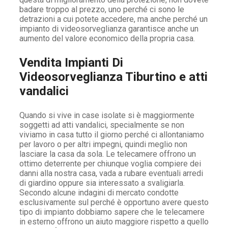
badare troppo al prezzo, uno perché ci sono le
detrazioni a cui potete accedere, ma anche perché un
impianto di videosorveglianza garantisce anche un
aumento del valore economico della propria casa.
Vendita Impianti Di
Videosorveglianza Tiburtino e atti
vandalici
Quando si vive in case isolate si è maggiormente
soggetti ad atti vandalici, specialmente se non
viviamo in casa tutto il giorno perché ci allontaniamo
per lavoro o per altri impegni, quindi meglio non
lasciare la casa da sola. Le telecamere offrono un
ottimo deterrente per chiunque voglia compiere dei
danni alla nostra casa, vada a rubare eventuali arredi
di giardino oppure sia interessato a svaligiarla.
Secondo alcune indagini di mercato condotte
esclusivamente sul perché è opportuno avere questo
tipo di impianto dobbiamo sapere che le telecamere
in esterno offrono un aiuto maggiore rispetto a quello