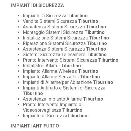
IMPIANTI DI SICUREZZA
Impianti Di Sicurezza
Tiburtino
Vendita Sistemi Sicurezza
Tiburtino
Assistenza Sistemi Sicurezza
Tiburtino
Montaggio Sistemi Sicurezza
Tiburtino
Installazione Sistemi Sicurezza
Tiburtino
Riparazione Sistemi Sicurezza
Tiburtino
Assistenza Sistemi Sicurezza
Tiburtino
Sistemi Sicurezza Telecamere
Tiburtino
Pronto Intervento Sistemi Sicurezza
Tiburtino
Installatori Allarmi
Tiburtino
Impianto Allarme Wireless
Tiburtino
Impianto Allarme Senza Fili
Tiburtino
Impianti di Allarme per Abitazione
Tiburtino
Impianti Antifurto e Sistemi di Sicurezza
Tiburtino
Assistenza Impianto Allarme
Tiburtino
Pronto Intervento Impianto di
Videosorveglianza
Tiburtino
Impianto di Sicurezza
Tiburtino
IMPIANTI ANTIFURTO