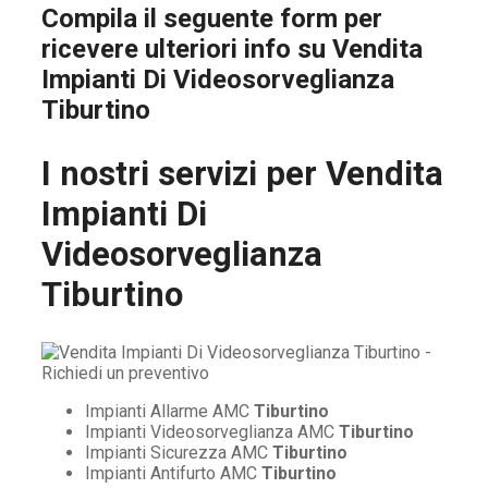
Compila il seguente form per
ricevere ulteriori info su
Vendita
Impianti Di Videosorveglianza
Tiburtino
I nostri servizi per
Vendita
Impianti Di
Videosorveglianza
Tiburtino
Impianti Allarme AMC
Tiburtino
Impianti Videosorveglianza AMC
Tiburtino
Impianti Sicurezza AMC
Tiburtino
Impianti Antifurto AMC
Tiburtino