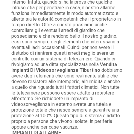
interno. Infatti, quando si ha la prova che qualche
intruso stia per penetrare in casa, il nostro allarme
funziona immediatamente in modo automatizzato e
allerta sia le autorità competenti che il proprietario in
tempo diretto. Oltre a questo possiamo anche
controllare gli eventuali arredi di giardino che
possediamo e che rendono bello il nostro giardino,
essi sono sempre degli elementi che interessano a
eventuali ladri occasionali. Quindi per non avere il
disturbo di rientrare questi arredi meglio avere un
controllo con un sistema di telecamere. Quando ci
rivolgiamo ad una ditta specializzata nella
Vendita
Impianti Di Videosorveglianza Tiburtino
dobbiamo
avere degli elementi che sono realmente utili e che
devono resistere alle intemperie, all’umidità e anche
a quello che riguarda tutti i fattori climatici. Non tutte
le telecamere possono essere adatte a resistere
all’esterno. Se richiedete un impianto di
videosorveglianza in esterno avrete una tutela e
protezione totale che riesce sempre a garantire una
protezione al 100%. Questo tipo di sistema è adatto
proprio a persone che vivono isolate, in periferia
oppure anche per case vacanza.
IMPIANTI DI ALLARME