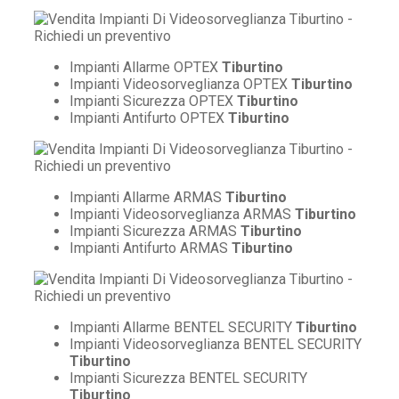
Impianti Allarme OPTEX
Tiburtino
Impianti Videosorveglianza OPTEX
Tiburtino
Impianti Sicurezza OPTEX
Tiburtino
Impianti Antifurto OPTEX
Tiburtino
Impianti Allarme ARMAS
Tiburtino
Impianti Videosorveglianza ARMAS
Tiburtino
Impianti Sicurezza ARMAS
Tiburtino
Impianti Antifurto ARMAS
Tiburtino
Impianti Allarme BENTEL SECURITY
Tiburtino
Impianti Videosorveglianza BENTEL SECURITY
Tiburtino
Impianti Sicurezza BENTEL SECURITY
Tiburtino