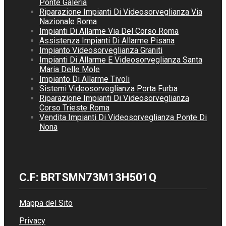
Ponte Galeria
Riparazione Impianti Di Videosorveglianza Via
Nazionale Roma
Impianti Di Allarme Via Del Corso Roma
Assistenza Impianti Di Allarme Pisana
Impianto Videosorveglianza Graniti
Impianti Di Allarme E Videosorveglianza Santa
Maria Delle Mole
Impianto Di Allarme Tivoli
Sistemi Videosorveglianza Porta Furba
Riparazione Impianti Di Videosorveglianza
Corso Trieste Roma
Vendita Impianti Di Videosorveglianza Ponte Di
Nona
C.F: BRTSMN73M13H501Q
Mappa del Sito
Privacy