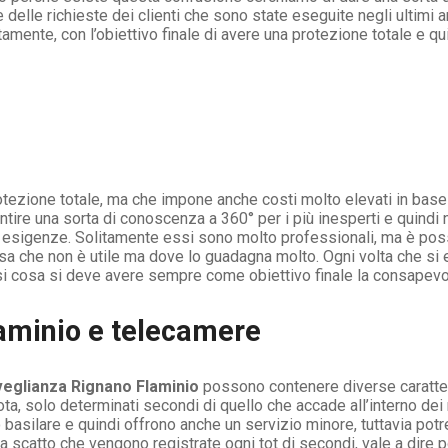
elle richieste dei clienti che sono state eseguite negli ultimi a
amente, con l’obiettivo finale di avere una protezione totale e qu
otezione totale, ma che impone anche costi molto elevati in base
tire una sorta di conoscenza a 360° per i più inesperti e quindi 
tre esigenze. Solitamente essi sono molto professionali, ma è po
sa che non è utile ma dove lo guadagna molto. Ogni volta che si
si cosa si deve avere sempre come obiettivo finale la consapevo
aminio e telecamere
eglianza Rignano Flaminio
possono contenere diverse caratter
mota, solo determinati secondi di quello che accade all’interno de
basilare e quindi offrono anche un servizio minore, tuttavia po
a scatto che vengono registrate ogni tot di secondi, vale a dire