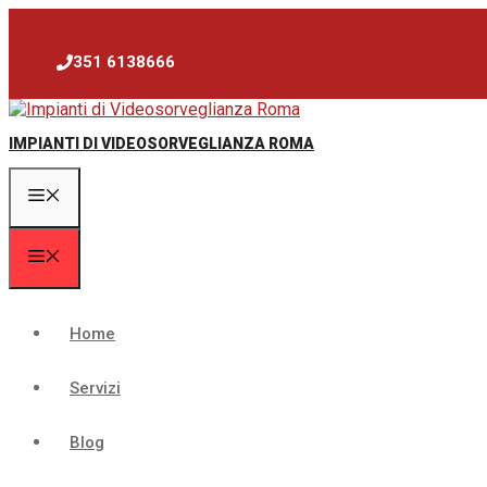
Vai
al
contenuto
351 6138666
IMPIANTI DI VIDEOSORVEGLIANZA ROMA
Menu
Menu
Home
Servizi
Blog