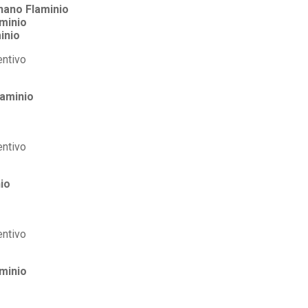
nano Flaminio
minio
inio
laminio
io
minio