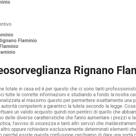
minio
aminio
Rignano Flaminio
Flaminio
laminio
eosorveglianza Rignano Fla
ne totale in casa ed è per questo che ci sono tanti professionis
i tutte le corrette informazioni e studiando a fondo la nostra cas
onalizzata al massimo questo per permettere esattamente una prot
autorità competenti a garantirci la tutela secondo la legge. Cos
ettuare un valido acquisto quindi non pentirci di quello che abbi
delle diverse caratteristiche che fanno aumentare i prezzi e la 
tica, l’avviso di sicurezza e tanti altri servizi che maldestrame
 altro oppure richiedere esclusivamente determinati elementi che
prio perché esiste questa confusione cerchiamo di dare una sorta 