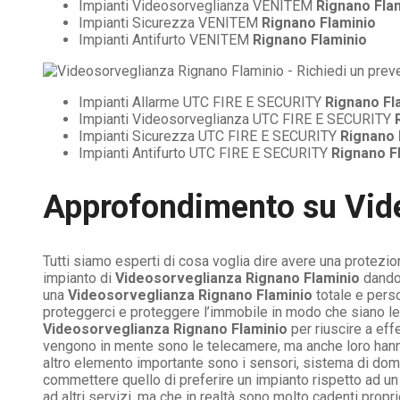
Impianti Videosorveglianza VENITEM
Rignano Fla
Impianti Sicurezza VENITEM
Rignano Flaminio
Impianti Antifurto VENITEM
Rignano Flaminio
Impianti Allarme UTC FIRE E SECURITY
Rignano Fl
Impianti Videosorveglianza UTC FIRE E SECURITY
Impianti Sicurezza UTC FIRE E SECURITY
Rignano 
Impianti Antifurto UTC FIRE E SECURITY
Rignano F
Approfondimento su
Vid
Tutti siamo esperti di cosa voglia dire avere una protezio
impianto di
Videosorveglianza Rignano Flaminio
dandoc
una
Videosorveglianza Rignano Flaminio
totale e pers
proteggerci e proteggere l’immobile in modo che siano le 
Videosorveglianza Rignano Flaminio
per riuscire a eff
vengono in mente sono le telecamere, ma anche loro hanno 
altro elemento importante sono i sensori, sistema di domo
commettere quello di preferire un impianto rispetto ad un
ad altri servizi, ma che in realtà sono molto cadenti pro