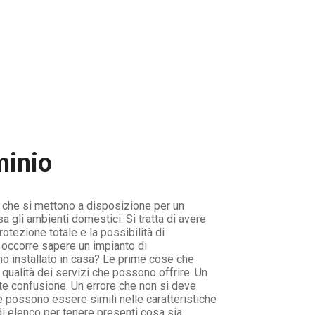
minio
ti che si mettono a disposizione per un
a gli ambienti domestici. Si tratta di avere
ezione totale e la possibilità di
a occorre sapere un impianto di
amo installato in casa? Le prime cose che
qualità dei servizi che possono offrire. Un
nte confusione. Un errore che non si deve
 possono essere simili nelle caratteristiche
di elenco per tenere presenti cosa sia