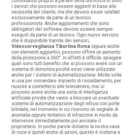
Continuando proprio a parlare della domotica si sono
i servizi che possono essere aggiunti in base alle
necessità del cliente, ma che devono esser istallati
esclusivamente da parte di un tecnico
professionista. Anche aggiornamenti che sono
obbligatori del software devono essere sempre
eseguiti da parte di un tecnico. Ogni nuovo servizio
che è disponibile tramite dei sensori,
Videosorveglianza Tiburtina Roma
oppure anche
con elementi aggiuntivi, possono offrire un aumento
della protezione a 360°. In effetti è difficile spiegare
quali sono tutti benefici che si possono avere con un
sistema di domotica poiché esso viene utilizzato
anche per i sistemi di automatizzazione. Molte volte
si usa per comandare impianto di riscaldamento, per
riuscire a connettersi alle telecamere, mai si
possono avere anche una sorta di intelligenza
artificiale privata che vanno a bloccare un eventuale
sistema di automatizzazione degli infissi con porte
blindate, nel momento in cui ricevono un segnale di
anomalia oppure tentativo di infrazione in modo da
intervenire immediatamente poi avvisare il
proprietario. In poche parole dotiamo la nostra casa
di voce e quindi anche di azioni, questo è sistema e