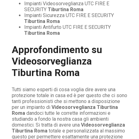
Impianti Videosorveglianza UTC FIRE E
SECURITY
Tiburtina Roma
Impianti Sicurezza UTC FIRE E SECURITY
Tiburtina Roma
Impianti Antifurto UTC FIRE E SECURITY
Tiburtina Roma
Approfondimento su
Videosorveglianza
Tiburtina Roma
Tutti siamo esperti di cosa voglia dire avere una
protezione totale in casa ed è per questo che ci sono
tanti professionisti che si mettono a disposizione
per un impianto di
Videosorveglianza Tiburtina
Roma
dandoci tutte le corrette informazioni e
studiando a fondo la nostra casa gli ambienti
domestici. Si tratta di avere una
Videosorveglianza
Tiburtina Roma
totale e personalizzata al massimo
questo per permettere esattamente una protezione