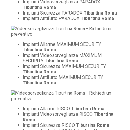
Impianti Videosorveglianza PARADOX
Tiburtina Roma
Impianti Sicurezza PARADOX
Tiburtina Roma
Impianti Antifurto PARADOX
Tiburtina Roma
Impianti Allarme MAXIMUM SECURITY
Tiburtina Roma
Impianti Videosorveglianza MAXIMUM
SECURITY
Tiburtina Roma
Impianti Sicurezza MAXIMUM SECURITY
Tiburtina Roma
Impianti Antifurto MAXIMUM SECURITY
Tiburtina Roma
Impianti Allarme RISCO
Tiburtina Roma
Impianti Videosorveglianza RISCO
Tiburtina
Roma
Impianti Sicurezza RISCO
Tiburtina Roma