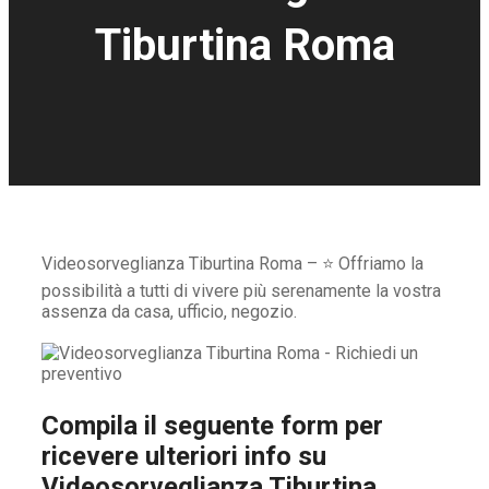
Tiburtina Roma
Videosorveglianza Tiburtina Roma – ⭐ Offriamo la
possibilità a tutti di vivere più serenamente la vostra
assenza da casa, ufficio, negozio.
Compila il seguente form per
ricevere ulteriori info su
Videosorveglianza Tiburtina