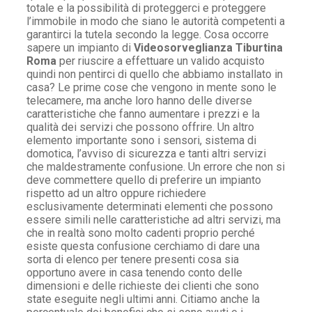
totale e la possibilità di proteggerci e proteggere
l’immobile in modo che siano le autorità competenti a
garantirci la tutela secondo la legge. Cosa occorre
sapere un impianto di
Videosorveglianza Tiburtina
Roma
per riuscire a effettuare un valido acquisto
quindi non pentirci di quello che abbiamo installato in
casa? Le prime cose che vengono in mente sono le
telecamere, ma anche loro hanno delle diverse
caratteristiche che fanno aumentare i prezzi e la
qualità dei servizi che possono offrire. Un altro
elemento importante sono i sensori, sistema di
domotica, l’avviso di sicurezza e tanti altri servizi
che maldestramente confusione. Un errore che non si
deve commettere quello di preferire un impianto
rispetto ad un altro oppure richiedere
esclusivamente determinati elementi che possono
essere simili nelle caratteristiche ad altri servizi, ma
che in realtà sono molto cadenti proprio perché
esiste questa confusione cerchiamo di dare una
sorta di elenco per tenere presenti cosa sia
opportuno avere in casa tenendo conto delle
dimensioni e delle richieste dei clienti che sono
state eseguite negli ultimi anni. Citiamo anche la