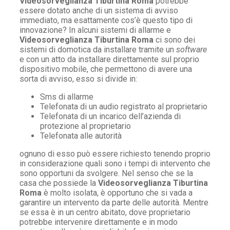
Videosorveglianza Tiburtina Roma
potrebbe
essere dotato anche di un sistema di avviso
immediato, ma esattamente cos’è questo tipo di
innovazione? In alcuni sistemi di allarme e
Videosorveglianza Tiburtina Roma
ci sono dei
sistemi di domotica da installare tramite un
software
e con un atto da installare direttamente sul proprio
dispositivo mobile, che permettono di avere una
sorta di avviso, esso si divide in:
Sms di allarme
Telefonata di un audio registrato al proprietario
Telefonata di un incarico dell’azienda di
protezione al proprietario
Telefonata alle autorità
ognuno di esso può essere richiesto tenendo proprio
in considerazione quali sono i tempi di intervento che
sono opportuni da svolgere. Nel senso che se la
casa che possiede la
Videosorveglianza Tiburtina
Roma
è molto isolata, è opportuno che si vada a
garantire un intervento da parte delle autorità. Mentre
se essa è in un centro abitato, dove proprietario
potrebbe intervenire direttamente e in modo