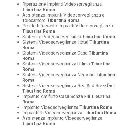
Riparazione Impianti Videosorveglianza
Tiburtina Roma
Assistenza Impianti Videosorveglianza e
Telecamere
Tiburtina Roma
Pronto Intervento Impianti Videosorveglianza
Tiburtina Roma
Sistemi di Videosorveglianza
Tiburtina Roma
Sistemi Videosorveglianza Hotel
Tiburtina
Roma
Sistemi Videosorveglianza Casa
Tiburtina
Roma
Sistemi Videosorveglianza Ufficio
Tiburtina
Roma
Sistemi Videosorveglianza Negozio
Tiburtina
Roma
Sistemi Videosorveglianza Bed And Breakfast
Tiburtina Roma
Impianto Antifurto Casa Senza Fili
Tiburtina
Roma
Impianto Videosorveglianza
Tiburtina Roma
Impianti Di Videosorveglianza
Tiburtina Roma
Assistenza Impianto Videosorveglianza
Tiburtina Roma