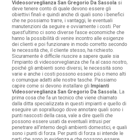
Videosorveglianza San Gregorio Da Sassola
si
deve tenere conto di quale devono essere gli
obiettivi finali e quindi anche di quali sono i benefici
che ne possiamo trarre, i vantaggi, le eventuali
manutenzioni da seguire e ovviamente i costi. Per
quest’ultimo ci sono diverse fasce economiche che
hanno la possibilità di venire incontro alle esigenze
dei clienti e poi funzionare in modo corretto secondo
le necessità che, il cliente stesso, ha richiesto.
Sicuramente è difficile riuscire a sapere quale sia
l’impianto di videosorveglianza che fa al caso nostro,
poiché gli ambienti sono diversi, le necessità sono
varie e anche i costi possono essere più o meno alti
o comunque adatti alle nostre tasche. Passiamo
capire come si devono installare gli
Impianti
Videosorveglianza San Gregorio Da Sassola.
La
prima cosa che fa un tecnico che viene chiamato
dalla ditta specializzata in questi impianti e quello di
eseguire un sopralluogo dove annotare quali sono i
punti nascosti della casa, vale a dire quelli che
possono essere usati da eventuali intrusi per
penetrare all’interno degli ambienti domestici, e quali
sono i punti di forza. Per punti di forza si intende le
parti che sono in evidenza e che possono essere