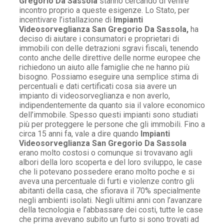
Gregorio Da Sassola
stanno cercando di venire
incontro proprio a queste esigenze. Lo Stato, per
incentivare l’istallazione di
Impianti
Videosorveglianza San Gregorio Da Sassola,
ha
deciso di aiutare i consumatori e proprietari di
immobili con delle detrazioni sgravi fiscali, tenendo
conto anche delle direttive delle norme europee che
richiedono un aiuto alle famiglie che ne hanno più
bisogno. Possiamo eseguire una semplice stima di
percentuali e dati certificati cosa sia avere un
impianto di videosorveglianza e non averlo,
indipendentemente da quanto sia il valore economico
dell’immobile. Spesso questi impianti sono studiati
più per proteggere le persone che gli immobili. Fino a
circa 15 anni fa, vale a dire quando
Impianti
Videosorveglianza San Gregorio Da Sassola
erano molto costosi o comunque si trovavano agli
albori della loro scoperta e del loro sviluppo, le case
che li potevano possedere erano molto poche e si
aveva una percentuale di furti e violenze contro gli
abitanti della casa, che sfiorava il 70% specialmente
negli ambienti isolati. Negli ultimi anni con l’avanzare
della tecnologia e l’abbassare dei costi, tutte le case
che prima avevano subito un furto si sono trovati ad