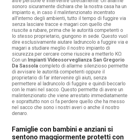
altre persone e intervenire direttamente. Un allarme
sonoro sicuramente dichiara che la nostra casa ha un
impianto e, in caso il malintenzionato incentrato
all’interno degli ambienti, tutto il tempo di fuggire via
senza lasciare tracce e magari con quello che
riuscite a rubare, prima che le autorità competenti o
lo stesso proprietario, giungono in sede. Questo vuol
dire esclusivamente aiutare ladruncolo a fuggire via e
magari a studiare meglio il nostro impianto di
sicurezza per cercare come riuscire a metterlo KO.
Con un
Impianti Videosorveglianza San Gregorio
Da Sassola
completo di allarme silenzioso permette
di avvisare le autorità competenti oppure il
proprietario di far intervenire gli aiuti, senza
permettere al ladruncolo di fuggire e quindi beccarlo
con le mani nel sacco. Questo permette di avere un
malintenzionato che viene arrestato immediatamente
e soprattutto non ci fa perdere quello che ha messo
nel sacco che sono i nostri averi o anche il nostro
denaro.
Famiglie con bambini e anziani si
sentono maggiormente protetti con