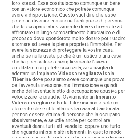
loro stessi. Esse costituiscono comunque un bene
con un valore economico che potrete comunque
avere a disposizione. Questo vuol dire che esse
possono divenire comunque facili prede di persone
che le occupano abusivamente dove vi troverete ad
affrontare un lungo combattimento burocratico e di
processo dove spenderete molto denaro per riuscire
a tornare ad avere la piena proprietà l’immobile. Per
avere la sicurezza di proteggere la vostra casa,
anche se nulla usate poiché è un rustico o una casa
che ha poco valore o semplicemente l’aveva
ereditata e non potete occuparla, si consiglia di
adottare un
Impianto Videosorveglianza Isola
Tiberina
dove possiamo avere comunque una prova
dell’avvenuta invasione, ma l’immissione e quindi
anche dell’eventuale atto di occupazione abusiva per
velocizzare le pratiche. Ovviamente un
Impianto
Videosorveglianza Isola Tiberina
non è solo un
elemento che è utile alla nostra casa abbandonata
per non essere vittima di persone che la occupano
abusivamente, e se utile anche per controllare
eventuali danni, furti, atti vandalici oppure uno furto
che riguarda infissi e altri elementi. In questo modo
possiamo avere la certezza che essa venga dunque