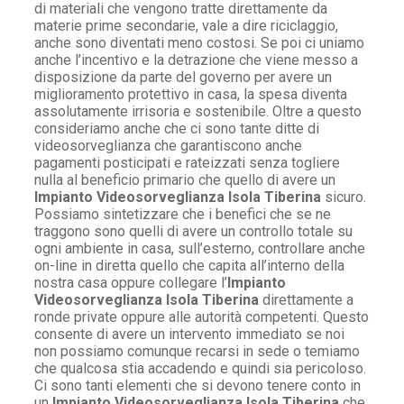
di materiali che vengono tratte direttamente da
materie prime secondarie, vale a dire riciclaggio,
anche sono diventati meno costosi. Se poi ci uniamo
anche l’incentivo e la detrazione che viene messo a
disposizione da parte del governo per avere un
miglioramento protettivo in casa, la spesa diventa
assolutamente irrisoria e sostenibile. Oltre a questo
consideriamo anche che ci sono tante ditte di
videosorveglianza che garantiscono anche
pagamenti posticipati e rateizzati senza togliere
nulla al beneficio primario che quello di avere un
Impianto Videosorveglianza Isola Tiberina
sicuro.
Possiamo sintetizzare che i benefici che se ne
traggono sono quelli di avere un controllo totale su
ogni ambiente in casa, sull’esterno, controllare anche
on-line in diretta quello che capita all’interno della
nostra casa oppure collegare l’
Impianto
Videosorveglianza Isola Tiberina
direttamente a
ronde private oppure alle autorità competenti. Questo
consente di avere un intervento immediato se noi
non possiamo comunque recarsi in sede o temiamo
che qualcosa stia accadendo e quindi sia pericoloso.
Ci sono tanti elementi che si devono tenere conto in
un
Impianto Videosorveglianza Isola Tiberina
che