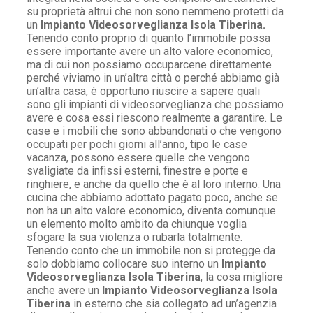
su proprietà altrui che non sono nemmeno protetti da
un
Impianto Videosorveglianza Isola Tiberina.
Tenendo conto proprio di quanto l’immobile possa
essere importante avere un alto valore economico,
ma di cui non possiamo occuparcene direttamente
perché viviamo in un’altra città o perché abbiamo già
un’altra casa, è opportuno riuscire a sapere quali
sono gli impianti di videosorveglianza che possiamo
avere e cosa essi riescono realmente a garantire. Le
case e i mobili che sono abbandonati o che vengono
occupati per pochi giorni all’anno, tipo le case
vacanza, possono essere quelle che vengono
svaligiate da infissi esterni, finestre e porte e
ringhiere, e anche da quello che è al loro interno. Una
cucina che abbiamo adottato pagato poco, anche se
non ha un alto valore economico, diventa comunque
un elemento molto ambito da chiunque voglia
sfogare la sua violenza o rubarla totalmente.
Tenendo conto che un immobile non si protegge da
solo dobbiamo collocare suo interno un
Impianto
Videosorveglianza Isola Tiberina
, la cosa migliore
anche avere un
Impianto Videosorveglianza Isola
Tiberina
in esterno che sia collegato ad un’agenzia