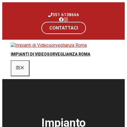
Vai
al
351 6138666
contenuto
CONTATTACI
IMPIANTI DI VIDEOSORVEGLIANZA ROMA
Menu
Impianto