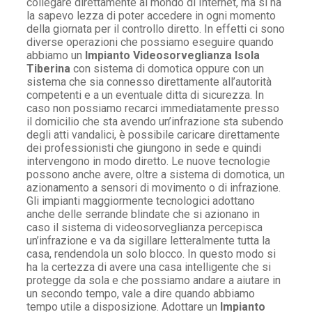
collegare direttamente al mondo di Internet, ma si ha
la sapevo lezza di poter accedere in ogni momento
della giornata per il controllo diretto. In effetti ci sono
diverse operazioni che possiamo eseguire quando
abbiamo un
Impianto Videosorveglianza Isola
Tiberina
con sistema di domotica oppure con un
sistema che sia connesso direttamente all’autorità
competenti e a un eventuale ditta di sicurezza. In
caso non possiamo recarci immediatamente presso
il domicilio che sta avendo un’infrazione sta subendo
degli atti vandalici, è possibile caricare direttamente
dei professionisti che giungono in sede e quindi
intervengono in modo diretto. Le nuove tecnologie
possono anche avere, oltre a sistema di domotica, un
azionamento a sensori di movimento o di infrazione.
Gli impianti maggiormente tecnologici adottano
anche delle serrande blindate che si azionano in
caso il sistema di videosorveglianza percepisca
un’infrazione e va da sigillare letteralmente tutta la
casa, rendendola un solo blocco. In questo modo si
ha la certezza di avere una casa intelligente che si
protegge da sola e che possiamo andare a aiutare in
un secondo tempo, vale a dire quando abbiamo
tempo utile a disposizione. Adottare un
Impianto