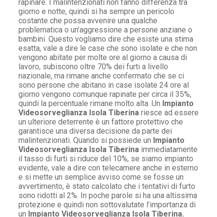
rapinare. I malintenzionati non fanno differenza tra
giorno e notte, quindi si ha sempre un pericolo
costante che possa avvenire una qualche
problematica o un’aggressione a persone anziane o
bambini. Questo vogliamo dire che esiste una stima
esatta, vale a dire le case che sono isolate e che non
vengono abitate per molte ore al giorno a causa di
lavoro, subiscono oltre 70% dei furti a livello
nazionale, ma rimane anche confermato che se ci
sono persone che abitano in case isolate 24 ore al
giorno vengono comunque rapinate per circa il 35%,
quindi la percentuale rimane molto alta. Un
Impianto
Videosorveglianza Isola Tiberina
riesce ad essere
un ulteriore deterrente è un fattore protettivo che
garantisce una diversa decisione da parte dei
malintenzionati. Quando si possiede un
Impianto
Videosorveglianza Isola Tiberina
immediatamente
il tasso di furti si riduce del 10%, se siamo impianto
evidente, vale a dire con telecamere anche in esterno
e si mette un semplice avviso come se fosse un
avvertimento, è stato calcolato che i tentativi di furto
sono ridotti al 2%. In poche parole si ha una altissima
protezione e quindi non sottovalutate l’importanza di
un
Impianto Videosorveglianza Isola Tiberina.