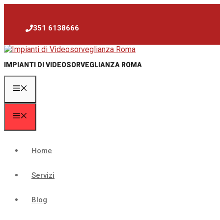
Vai
al
contenuto
351 6138666
IMPIANTI DI VIDEOSORVEGLIANZA ROMA
Menu
Menu
Home
Servizi
Blog