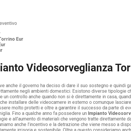
r
Torrino Eur
Eur
ur
ianto Videosorveglianza Tor
e anche il governo ha deciso di dare il suo sostegno e quindi ga
ettamente negli ambienti domestici. Esistono diverse tipologie c
e un controllo anche quando non si è direttamente in casa, quando
che installare delle videocamere in esterno o comunque lasciare
sere molto protetti e oltre a garantire il successo da parte di e
famiglia. Fino a qualche anno fa possedere un
Impianto Videosorv
gie e all’aumento di materiali che vengono tratte direttamente d
 uniamo anche l’incentivo e la detrazione che viene messo a disp
amente irrisoria e sostenibile. Oltre a questo consideriamo anche