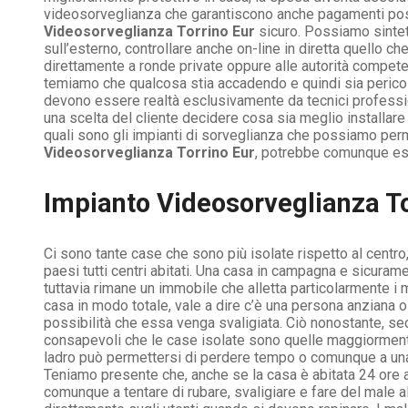
videosorveglianza che garantiscono anche pagamenti postic
Videosorveglianza Torrino Eur
sicuro. Possiamo sinteti
sull’esterno, controllare anche on-line in diretta quello ch
direttamente a ronde private oppure alle autorità compe
temiamo che qualcosa stia accadendo e quindi sia pericol
devono essere realtà esclusivamente da tecnici professio
una scelta del cliente decidere cosa sia meglio installare
quali sono gli impianti di sorveglianza che possiamo perm
Videosorveglianza Torrino Eur
, potrebbe comunque es
Impianto Videosorveglianza To
Ci sono tante case che sono più isolate rispetto al centro,
paesi tutti centri abitati. Una casa in campagna e sicurame
tuttavia rimane un immobile che alletta particolarmente i
casa in modo totale, vale a dire c’è una persona anziana o
possibilità che essa venga svaligiata. Ciò nonostante, seco
consapevoli che le case isolate sono quelle maggiormente 
ladro può permettersi di perdere tempo o comunque a una po
Teniamo presente che, anche se la casa è abitata 24 ore al
comunque a tentare di rubare, svaligiare e fare del male a