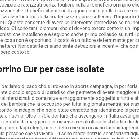
ipati e rateizzati senza togliere nulla al beneficio primario che
zzare che i benefici che se ne traggono sono quelli di avere un c
e capita all’interno della nostra casa oppure collegare l’
Impianto 
tenti. Questo consente di avere un intervento immediato se noi 
oso. Ci sono tanti elementi che si devono tenere conto in un
Imp
nisti che installano e eseguono anche primo collaudo su tutti 
 e cosa non è opportuno. Il costo è un fattore determinante per c
etterci. Nonostante ci siano tante detrazioni e incentivi che po
sere costoso.
rrino Eur per case isolate
 parliamo di case che si trovano in aperta campagna, in periferia o
nte piccolo angolo di paradiso che permette di avere maggiore sile
 malintenzionati o comunque e maggiormente soggetta a furti e at
 dei bambini che la occupano per tutta la giornata mentre noi sia
ndo le indagini che sono state condotte per identificare la percen
a rischio. Oltre il 70% dei furti che avvengono in Italia avveng
ssibilità maggiore per riuscire a controllare le abitudini degli 
 giorno dagli utenti, non è detto che non ci siano ladri intrapre
lle persone che vi vivono. Ci sono molte notizie sconfortanti rigu