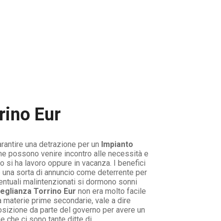
rino Eur
rantire una detrazione per un
Impianto
he possono venire incontro alle necessità e
 si ha lavoro oppure in vacanza. I benefici
 una sorta di annuncio come deterrente per
ventuali malintenzionati si dormono sonni
eglianza Torrino Eur
non era molto facile
a materie prime secondarie, vale a dire
osizione da parte del governo per avere un
 che ci sono tante ditte di