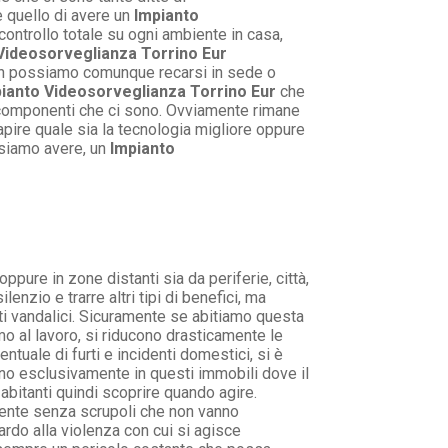
 quello di avere un
Impianto
ontrollo totale su ogni ambiente in casa,
Videosorveglianza Torrino Eur
non possiamo comunque recarsi in sede o
ianto Videosorveglianza Torrino Eur
che
i componenti che ci sono. Ovviamente rimane
apire quale sia la tecnologia migliore oppure
ssiamo avere, un
Impianto
ppure in zone distanti sia da periferie, città,
nzio e trarre altri tipi di benefici, ma
ti vandalici. Sicuramente se abitiamo questa
mo al lavoro, si riducono drasticamente le
tuale di furti e incidenti domestici, si è
ono esclusivamente in questi immobili dove il
abitanti quindi scoprire quando agire.
ndente senza scrupoli che non vanno
ardo alla violenza con cui si agisce