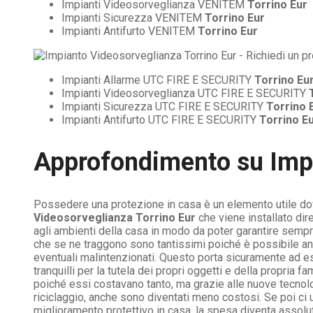
Impianti Videosorveglianza VENITEM
Torrino Eur
Impianti Sicurezza VENITEM
Torrino Eur
Impianti Antifurto VENITEM
Torrino Eur
Impianti Allarme UTC FIRE E SECURITY
Torrino Eu
Impianti Videosorveglianza UTC FIRE E SECURITY
Impianti Sicurezza UTC FIRE E SECURITY
Torrino 
Impianti Antifurto UTC FIRE E SECURITY
Torrino E
Approfondimento su
Imp
Possedere una protezione in casa è un elemento utile dov
Videosorveglianza Torrino Eur
che viene installato dir
agli ambienti della casa in modo da poter garantire sempr
che se ne traggono sono tantissimi poiché è possibile an
eventuali malintenzionati. Questo porta sicuramente ad es
tranquilli per la tutela dei propri oggetti e della propria 
poiché essi costavano tanto, ma grazie alle nuove tecnolo
riciclaggio, anche sono diventati meno costosi. Se poi ci
miglioramento protettivo in casa, la spesa diventa assolut