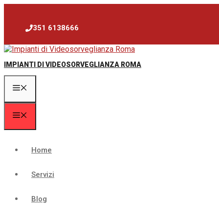
Vai
al
contenuto
351 6138666
IMPIANTI DI VIDEOSORVEGLIANZA ROMA
Menu
Menu
Home
Servizi
Blog