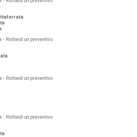
ttaferrata
ta
a
rata
ta