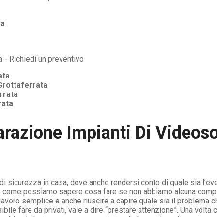
ta
ata
Grottaferrata
rrata
rata
arazione Impianti Di Videos
o di sicurezza in casa, deve anche rendersi conto di quale sia l’e
 come possiamo sapere cosa fare se non abbiamo alcuna compet
lavoro semplice e anche riuscire a capire quale sia il problema c
le fare da privati, vale a dire “prestare attenzione”. Una volta ch