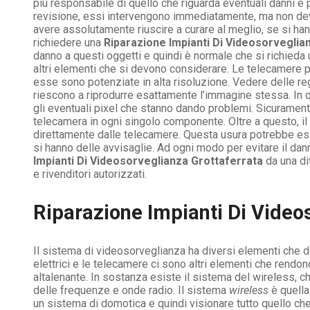
più responsabile di quello che riguarda eventuali danni 
revisione, essi intervengono immediatamente, ma non devon
avere assolutamente riuscire a curare al meglio, se si ha
richiedere una
Riparazione Impianti Di Videosorveglia
danno a questi oggetti e quindi è normale che si richieda
altri elementi che si devono considerare. Le telecamere 
esse sono potenziate in alta risoluzione. Vedere delle re
riescono a riprodurre esattamente l’immagine stessa. In q
gli eventuali pixel che stanno dando problemi. Sicuramen
telecamera in ogni singolo componente. Oltre a questo, il
direttamente dalle telecamere. Questa usura potrebbe esse
si hanno delle avvisaglie. Ad ogni modo per evitare il dan
Impianti Di Videosorveglianza Grottaferrata
da una di
e rivenditori autorizzati.
Riparazione Impianti Di Video
Il sistema di videosorveglianza ha diversi elementi che dev
elettrici e le telecamere ci sono altri elementi che rend
altalenante. In sostanza esiste il sistema del wireless, 
delle frequenze e onde radio. Il sistema
wireless
è quella
un sistema di domotica e quindi visionare tutto quello ch