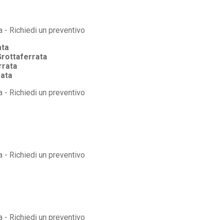
ata
rottaferrata
rrata
rata