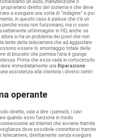
 richiediamo un aiuto, manutenzione o
 proprietario diretto del sistema e che deve
iare a eseguire una sorta di “indagine” e poi
ente, in questo caso è palese che c’è un
a
perché esse non funzionano, ma ci sono
e esattamente un’immagine in HD, anche se
allora si ha un problema dei pixel che non
 la lente della telecamera che ad aggiustare
 possono essere lo smontaggio totale della
re di bruciato che permea l’aria è giunge
 stessa. Prima che essa vada in cortocircuito
ichiedere immediatamente una
Riparazione
na assistenza alla clientela i diversi centri
ema operante
 diretto, vale a dire i pannelli, i cavi
otare quando esso funziona in modo
a connessione ad internet che avviene tramite
rveglianza dove possibile connettersi tramite
 le telecamere, direttamente senza eseguire