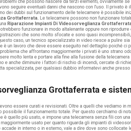
e problemi che possono nascere da terzi elementi, ovviamente se
o seguire eventuali danni che nascono con l’uso. Il privato è il
nno dei dubbi sul funzionamento delle telecamere è possibile iniz
nza Grottaferrata.
Le telecamere possono non funzionare totalm
 una
Riparazione Impianti Di Videosorveglianza Grottaferrat
potrebbero funzionare in modo altalenante oppure non riprodurr
gistrazioni che sono molto sfocate e sono quasi incomprensibili, 
uesto caso, un tecnico specializzato in video riesce a pulire sia
te è un lavoro che deve essere eseguito nel dettaglio poiché ci
 problema che affrontano maggiormente i privati è uno strano odo
re molto lenta e portare alla fine alla fusione della telecamera
no e anche diminuire i fattori di rischio di incendi, cercate di r
tta specializzata, per qualsiasi dubbio informatevi anche presso u
sorveglianza Grottaferrata e sist
ono essere curati e revisionati. Oltre a quelli che vediamo in modo
ono possibile il funzionamento totale. Per questo cerchiamo di n
che è quello più usato, e impone una telecamera senza fili con un
 maggiormente usato per quanto riguarda gli impianti di videoso
e accade in interno o in esterno, vale a dire dove sono collocate