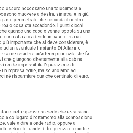
bbe essere necessario una telecamera a
possono muovere a destra, sinistra, e in giù.
 parte perimetrale che circonda il nostro
reale cosa sta accadendo. I punti ciechi
re che quando una casa e venne sposta su una
ere cosa stia accadendo in caso ci sia un
nto più importante che si deve considerare, è
le ad un eventuale
Impianto Di Allarme
 è come recidere un’arteria principale che fa
vi che giungono direttamente alla cabina
 si rende impossibile l’operazione di
he un’impresa edile, ma se andiamo ad
i né risparmiare qualche centinaio di euro.
tori diretti spesso si crede che essi siano
sce a collegare direttamente alla connessione
e, vale a dire a onde radio, oppure a
lto veloci le bande di frequenza e quindi è