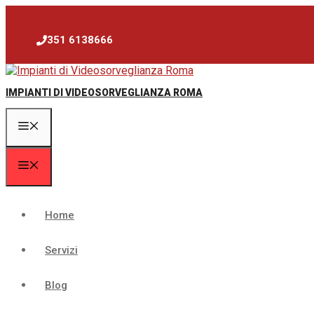
Vai
al
contenuto
351 6138666
IMPIANTI DI VIDEOSORVEGLIANZA ROMA
Menu
Menu
Home
Servizi
Blog