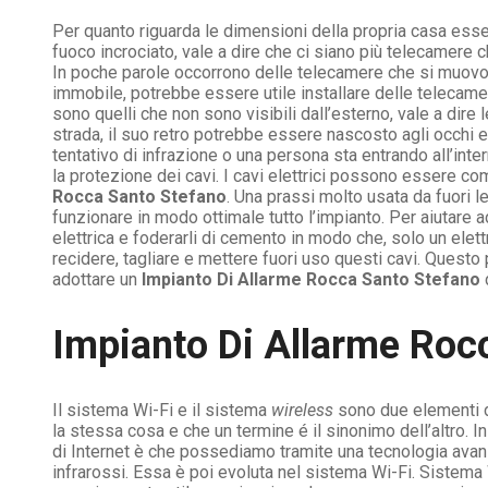
Per quanto riguarda le dimensioni della propria casa es
fuoco incrociato, vale a dire che ci siano più telecamere 
In poche parole occorrono delle telecamere che si muovono 
immobile, potrebbe essere utile installare delle telecame
sono quelli che non sono visibili dall’esterno, vale a di
strada, il suo retro potrebbe essere nascosto agli occhi e
tentativo di infrazione o una persona sta entrando all’inte
la protezione dei cavi. I cavi elettrici possono essere com
Rocca Santo Stefano
. Una prassi molto usata da fuori l
funzionare in modo ottimale tutto l’impianto. Per aiutare
elettrica e foderarli di cemento in modo che, solo un elett
recidere, tagliare e mettere fuori uso questi cavi. Quest
adottare un
Impianto Di Allarme Rocca Santo Stefano
d
Impianto Di Allarme Roc
Il sistema Wi-Fi e il sistema
wireless
sono due elementi di
la stessa cosa e che un termine é il sinonimo dell’altro. In 
di Internet è che possediamo tramite una tecnologia avanz
infrarossi. Essa è poi evoluta nel sistema Wi-Fi. Sistema