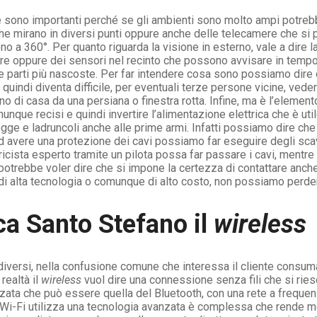
se sono importanti perché se gli ambienti sono molto ampi potre
che mirano in diversi punti oppure anche delle telecamere che si 
a 360°. Per quanto riguarda la visione in esterno, vale a dire la
re oppure dei sensori nel recinto che possono avvisare in tempo 
re le parti più nascoste. Per far intendere cosa sono possiamo di
 quindi diventa difficile, per eventuali terze persone vicine, ved
rno di casa da una persiana o finestra rotta. Infine, ma è l’eleme
unque recisi e quindi invertire l’alimentazione elettrica che è uti
egge e ladruncoli anche alle prime armi. Infatti possiamo dire che
 ad avere una protezione dei cavi possiamo far eseguire degli sca
ricista esperto tramite un pilota possa far passare i cavi, mentre
o potrebbe voler dire che si impone la certezza di contattare anc
i alta tecnologia o comunque di alto costo, non possiamo perderc
ca Santo Stefano il
wireless
versi, nella confusione comune che interessa il cliente consuma
realtà il
wireless
vuol dire una connessione senza fili che si rie
ata che può essere quella del Bluetooth, con una rete a frequenz
 Wi-Fi utilizza una tecnologia avanzata è complessa che rende mo